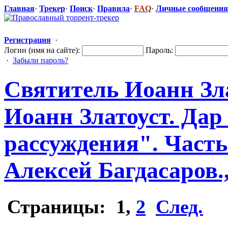
Главная
·
Трекер
·
Поиск
·
Правила
·
FAQ
·
Личные сообщения
Регистрация
·
Логин (имя на сайте):
Пароль:
·
Забыли пароль?
Святитель Иоанн Зла
Иоанн Златоуст. Дар
рассуждения". Часть
Алексей Багдасаров.
Страницы:
1
,
2
След.