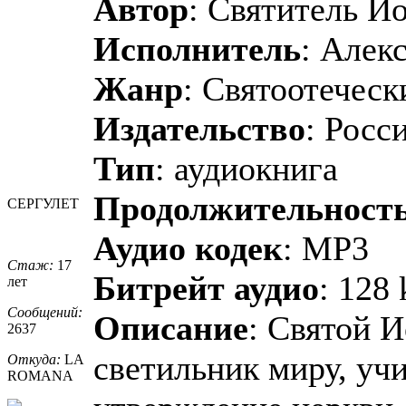
Автор
: Святитель Ио
Исполнитель
: Алек
Жанр
: Святоотеческ
Издательство
: Росс
Тип
: аудиокнига
Продолжительност
СЕРГУЛЕТ
Аудио кодек
: MP3
Стаж:
17
Битрейт аудио
: 128 
лет
Сообщений:
Описание
: Святой И
2637
светильник миру, учи
Откуда:
LA
ROMANA