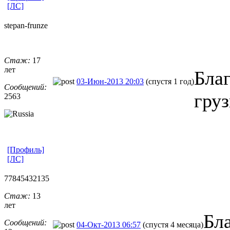
[ЛС]
stepan-frunz
​e
Стаж:
17
лет
Бла
03-Июн-2013 20:03
(спустя 1 год)
Сообщений:
груз
2563
[Профиль]
[ЛС]
77845432135
Стаж:
13
лет
Бл
Сообщений:
04-Окт-2013 06:57
(спустя 4 месяца)