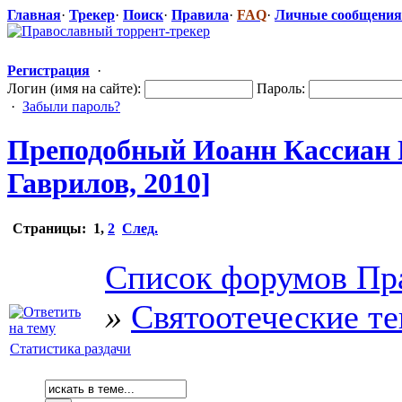
Главная
·
Трекер
·
Поиск
·
Правила
·
FAQ
·
Личные сообщения
Регистрация
·
Логин (имя на сайте):
Пароль:
·
Забыли пароль?
Преподобный Иоанн Кассиан 
Гаврилов, 2010]
Страницы:
1
,
2
След.
Список форумов Пр
»
Святоотеческие т
Статистика раздачи