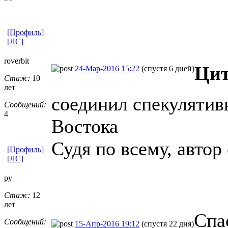
[Профиль]
[ЛС]
roverbit
Цит
24-Мар-2016 15:22
(спустя 6 дней)
Стаж:
10
лет
соединил спекулятив
Сообщений:
4
Востока
Судя по всему, автор 
[Профиль]
[ЛС]
ру
Стаж:
12
лет
Cпа
Сообщений:
15-Апр-2016 19:12
(спустя 22 дня)