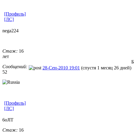
[Профиль]
[ЛС]
nega224
Стаж:
16
лет
Б
Сообщений:
28-Сен-2010 19:01
(спустя 1 месяц 26 дней)
52
[Профиль]
[ЛС]
6oJIT
Стаж:
16