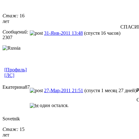
Стаж:
16
лет
СПАСИБ
Сообщений:
31-Янв-2011 13:48
(спустя 16 часов)
2307
[Профиль]
[ЛС]
Екатерина87
p
27-Мар-2011 21:51
(спустя 1 месяц 27 дней)
С
один остался.
Sovetnik
Стаж:
15
лет