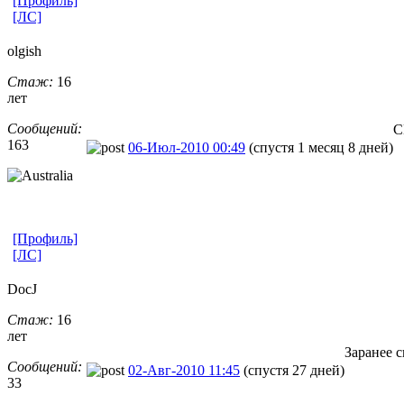
[Профиль]
[ЛС]
olgish
Стаж:
16
лет
Сообщений:
С
163
06-Июл-2010 00:49
(спустя 1 месяц 8 дней)
[Профиль]
[ЛС]
DocJ
Стаж:
16
лет
Заранее 
Сообщений:
02-Авг-2010 11:45
(спустя 27 дней)
33