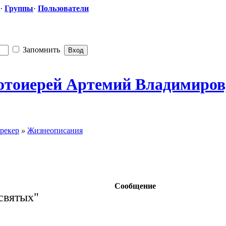
·
Группы
·
Пользователи
Запомнить
отоиерей Артемий Владимиров,
рекер
»
Жизнеописания
Сообщение
святых"