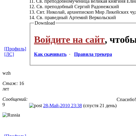
11. Св. преподобномученица великая княгиня Ели
12. Св. преподобный Сергий Радонежский
13. Свт. Николай, архиепископ Мир Ликейских чу
14. Св. праведный Артемий Веркольский
Download
Войдите на сайт
, чтоб
[Профиль]
[ЛС]
Как скачивать
·
Правила трекера
wzh
Стаж:
16
лет
Сообщений:
Спасибо
9
28-Май-2010 23:38
(спустя 21 день)