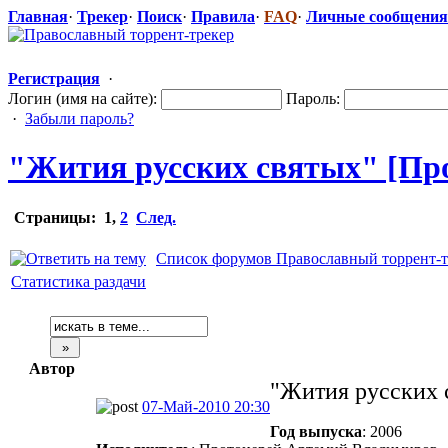
Главная
·
Трекер
·
Поиск
·
Правила
·
FAQ
·
Личные сообщения
Регистрация
·
Логин (имя на сайте):
Пароль:
·
Забыли пароль?
"Жития русских святых" [Пр
Страницы:
1
,
2
След.
Список форумов Православный торрент-т
Статистика раздачи
Автор
"Жития русских 
07-Май-2010 20:30
Год выпуска
: 2006