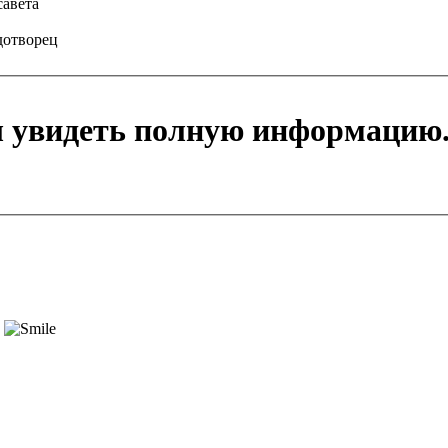
савета
дотворец
ы увидеть полную информацию
!