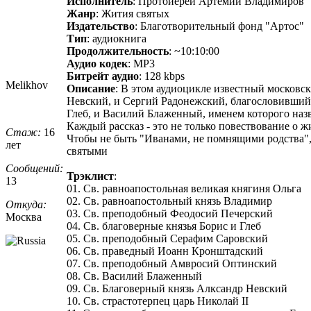
Исполнитель
: Протоиерей Артемий Владимиров
Жанр
: Жития святых
Издательство
: Благотворительный фонд "Артос"
Тип
: аудиокнига
Продолжительность
: ~10:10:00
Аудио кодек
: MP3
Битрейт аудио
: 128 kbps
Melikhov
Описание
: В этом аудиоцикле известный московск
Невский, и Сергий Радонежский, благословивший
Глеб, и Василий Блаженный, именем которого назв
Каждый рассказ - это не только повествование о жи
Стаж:
16
Чтобы не быть "Иванами, не помнящими родства",
лет
святыми
Сообщений:
Трэклист
:
13
01. Св. равноапостольная великая княгиня Ольга
02. Св. равноапостольный князь Владимир
Откуда:
03. Св. преподобный Феодосий Печерский
Москва
04. Св. благоверные князья Борис и Глеб
05. Св. преподобный Серафим Саровский
06. Св. праведный Иоанн Кронштадский
07. Св. преподобный Амвросий Оптинский
08. Св. Василий Блаженный
09. Св. Благоверный князь Алксандр Невский
10. Св. страстотерпец царь Николай II