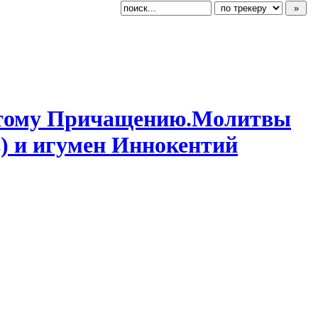
вятому Причащению.М
​олитвы
) и игумен Иннокентий