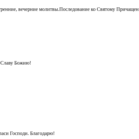
тренние, вечерние молитвы.Последование ко Святому Причащ
 Славу Божию!
паси Господи. Благодарю!