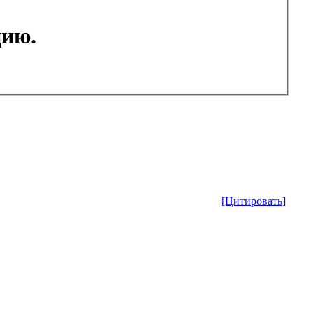
цию.
[Цитировать]