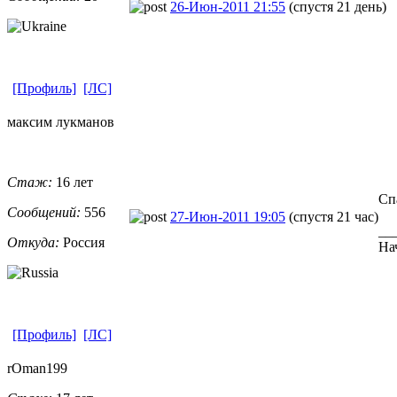
26-Июн-2011 21:55
(спустя 21 день)
[Профиль]
[ЛС]
максим лукманов
Стаж:
16 лет
Сп
Сообщений:
556
27-Июн-2011 19:05
(спустя 21 час)
__
Откуда:
Россия
На
[Профиль]
[ЛС]
rOman199