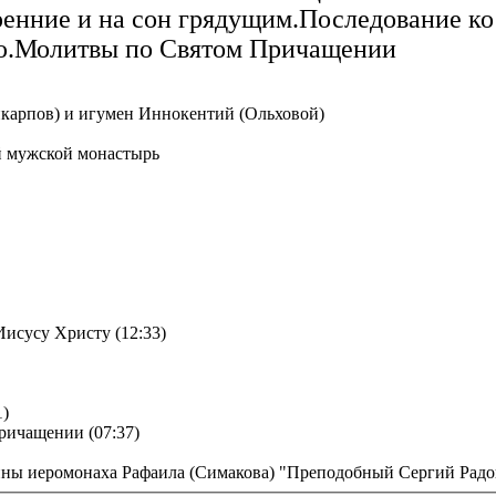
енние и на сон грядущим.Последование ко
.Молитвы по Святом Причащении
икарпов) и игумен Иннокентий (Ольховой)
й мужской монастырь
исусу Христу (12:33)
1)
ричащении (07:37)
ины иеромонаха Рафаила (Симакова) "Преподобный Сергий Рад