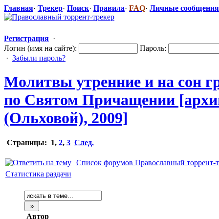
Главная
·
Трекер
·
Поиск
·
Правила
·
FAQ
·
Личные сообщения
Регистрация
·
Логин (имя на сайте):
Пароль:
·
Забыли пароль?
Молитвы утренние и на сон 
по Святом Причащении [архи
(Ольховой), 2009]
Страницы:
1
,
2
,
3
След.
Список форумов Православный торрент-т
Статистика раздачи
Автор