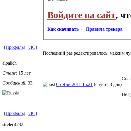
Войдите на сайт
, ч
Как скачивать
·
Правила трекера
[Профиль]
[ЛС]
Последний раз редактировалось: максим лук
alpalich
Стаж:
15 лет
Спас
Сообщений:
33
05-Янв-2011 15:21
(спустя 3 дня)
____
Не с
[Профиль]
[ЛС]
strelec4232