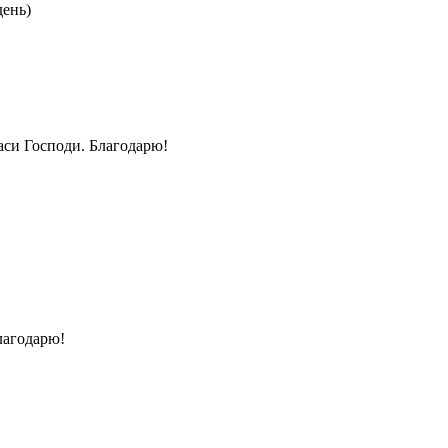
день)
си Господи. Благодарю!
лагодарю!