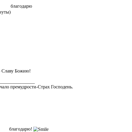
благодарю
инуты)
 Славу Божию!
_______________
чало премудрости-Страх Господень.
благодарю!