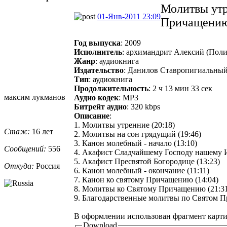
Молитвы утр
01-Янв-2011 23:09
Причащению
Год выпуска
: 2009
Исполнитель
: архимандрит Алексий (Пол
Жанр
: аудиокнига
Издательство
: Данилов Ставропигиальны
Тип
: аудиокнига
Продолжительность
: 2 ч 13 мин 33 сек
максим лукманов
Аудио кодек
: MP3
Битрейт аудио
: 320 kbps
Описание
:
1. Молитвы утренние (20:18)
Стаж:
16 лет
2. Молитвы на сон грядущий (19:46)
3. Канон молебный - начало (13:10)
Сообщений:
556
4. Акафист Сладчайшему Господу нашему И
5. Акафист Пресвятой Богородице (13:23)
Откуда:
Россия
6. Канон молебный - окончание (11:11)
7. Канон ко святому Причащению (14:04)
8. Молитвы ко Святому Причащению (21:3
9. Благодарственные молитвы по Святом П
В оформлении использован фрагмент карт
Download