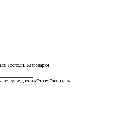
аси Господи. Благодарю!
_______________
чало премудрости-Страх Господень.