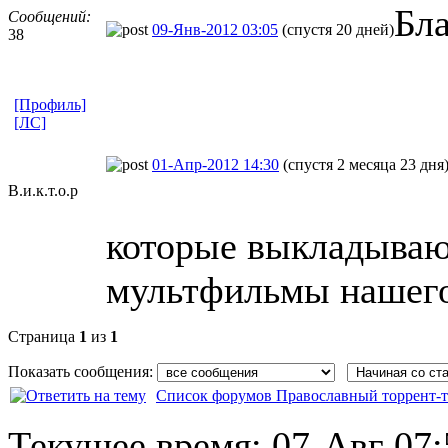
Бл
Сообщений:
09-Янв-2012 03:05
(спустя 20 дней)
38
[Профиль]
[ЛС]
01-Апр-2012 14:30
(спустя 2 месяца 23 дня
В.и.к.т.о.р
которые выкладываю
мультфильмы нашего
Страница
1
из
1
Показать сообщения:
Список форумов Православный торрент-т
Текущее время:
07-Авг 07: