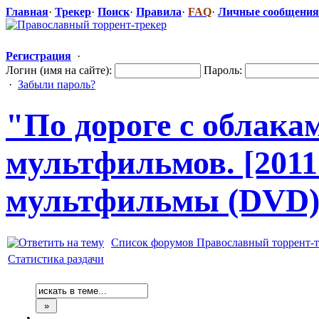
Главная
·
Трекер
·
Поиск
·
Правила
·
FAQ
·
Личные сообщения
Регистрация
·
Логин (имя на сайте):
Пароль:
·
Забыли пароль?
"По дороге с облака
мультфильмов
​. [20
мультфильмы (DVD)
Список форумов Православный торрент-т
Статистика раздачи