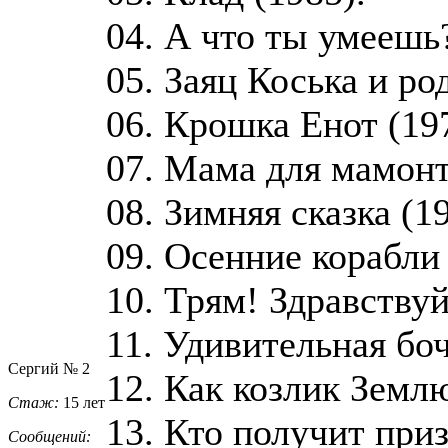
04. А что ты умеешь?
05. Заяц Коська и ро
06. Крошка Енот (19
07. Мама для мамонт
08. Зимняя сказка (19
09. Осенние корабли 
10. Трям! Здравствуй
11. Удивительная боч
Сергий № 2
12. Как козлик Земл
Стаж:
15 лет
13. Кто получит приз
Сообщений: