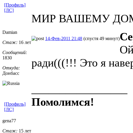
[Профиль]
[ЛС]
МИР ВАШЕМУ ДО
Damian
Се
14-Фев-2011 21:48
(спустя 49 минут)
Стаж:
16 лет
Ой
Сообщений:
1830
ради(((!!! Это я нав
Откуда:
Донбасс
_________________
Помолимся!
[Профиль]
[ЛС]
gena77
Стаж:
15 лет