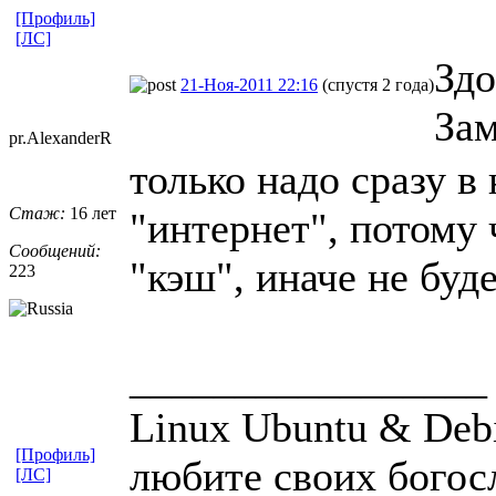
[Профиль]
[ЛС]
Здо
21-Ноя-2011 22:16
(спустя 2 года)
За
pr.Alexander
​R
только надо сразу в
Стаж:
16 лет
"интернет", потому
Сообщений:
"кэш", иначе не буд
223
_________________
Linux Ubuntu & Debi
[Профиль]
любите своих богос
[ЛС]