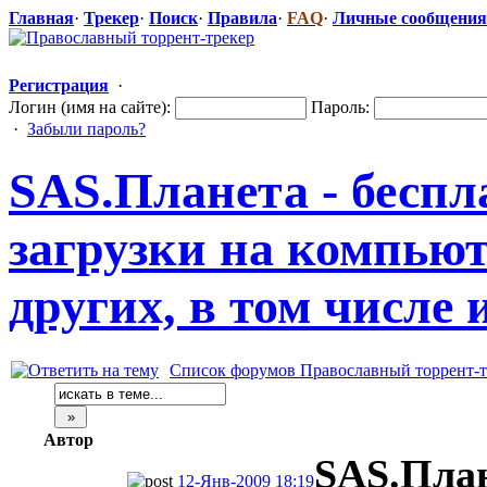
Главная
·
Трекер
·
Поиск
·
Правила
·
FAQ
·
Личные сообщения
Регистрация
·
Логин (имя на сайте):
Пароль:
·
Забыли пароль?
SAS.Планета - беспл
загрузки на компьют
других, в том числе
Список форумов Православный торрент-т
Автор
SAS.План
12-Янв-2009 18:19