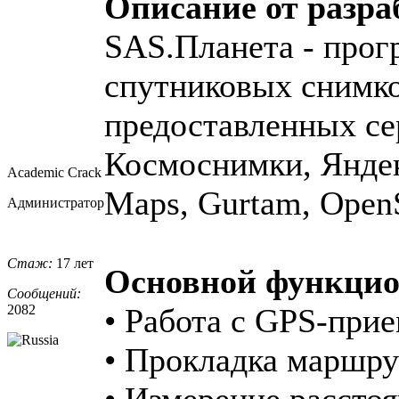
Описание от разра
SAS.Планета - прог
спутниковых снимко
предоставленных се
Космоснимки, Яндекс
Academic Crack
Maps, Gurtam, OpenS
Администратор
Стаж:
17 лет
Основной функцио
Сообщений:
2082
• Работа с GPS-при
• Прокладка маршру
• Измерение расстоя