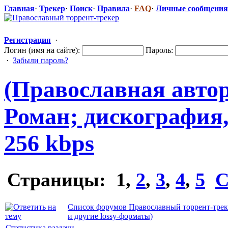
Главная
·
Трекер
·
Поиск
·
Правила
·
FAQ
·
Личные сообщения
Регистрация
·
Логин (имя на сайте):
Пароль:
·
Забыли пароль?
(Православная
​ авт
Роман; дискография
256 kbps
Страницы:
1
,
2
,
3
,
4
,
5
С
Список форумов Православный торрент-трек
и другие lossy-форматы)
Статистика раздачи