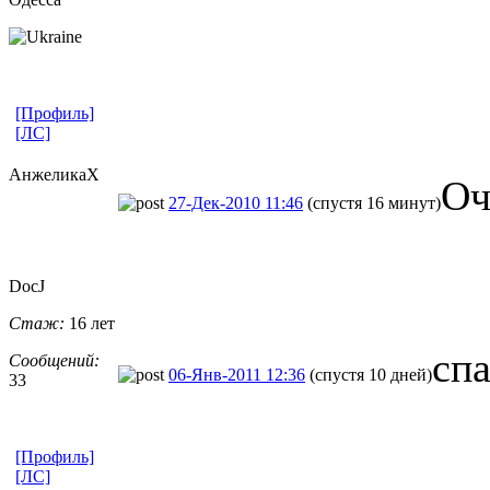
[Профиль]
[ЛС]
АнжеликаХ
Оч
27-Дек-2010 11:46
(спустя 16 минут)
DocJ
Стаж:
16 лет
сп
Сообщений:
06-Янв-2011 12:36
(спустя 10 дней)
33
[Профиль]
[ЛС]