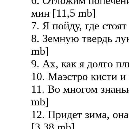
6. Отложим попечение
мин [11,5 mb]
7. Я пойду, где стоя
8. Земную твердь лу
mb]
9. Ах, как я долго п
10. Маэстро кисти и
11. Во многом знань
mb]
12. Придет зима, он
[3,38 mb]