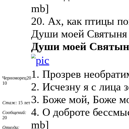
mb]
20. Ах, как птицы п
Души моей Святыня
Души моей Святы
1. Прозрев необрати
Черноморец20
2. Исчезну я с лица 
10
3. Боже мой, Боже м
Стаж:
15 лет
4. О доброте бессмы
Сообщений:
20
mb]
Откуда: