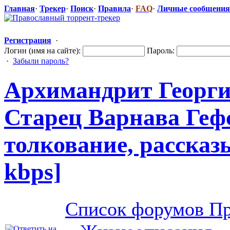
Главная
·
Трекер
·
Поиск
·
Правила
·
FAQ
·
Личные сообщения
Регистрация
·
Логин (имя на сайте):
Пароль:
·
Забыли пароль?
Архимандрит Георги
Старец Варнава Ге
толкование, рассказы
kbps]
Список форумов Пр