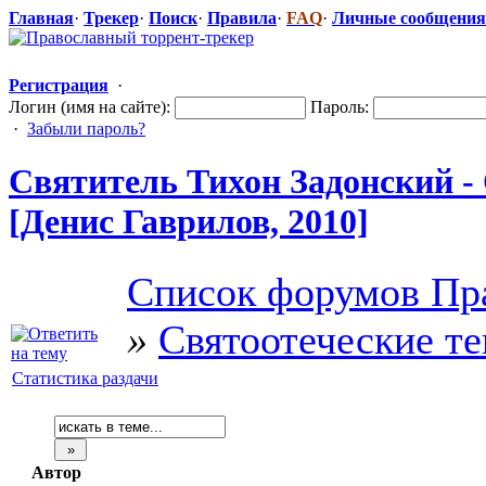
Главная
·
Трекер
·
Поиск
·
Правила
·
FAQ
·
Личные сообщения
Регистрация
·
Логин (имя на сайте):
Пароль:
·
Забыли пароль?
Святитель Тихон Задонский -
[Денис Гаврилов, 2010]
Список форумов Пр
»
Святоотеческие т
Статистика раздачи
Автор