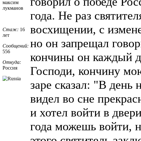
говорил о победе Рос
максим
лукманов
года. Не раз святите
восхищении, с измен
Стаж:
16
лет
но он запрещал говори
Сообщений:
556
кончины он каждый д
Откуда:
Господи, кончину мою
Россия
заре сказал: "В день 
видел во сне прекрас
и хотел войти в двери
года можешь войти, н
этого святитель закл