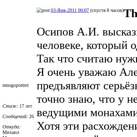
Th
03-Янв-2011 00:07
(спустя 8 часов)
Осипов А.И. высказ
человеке, который о
Так что считаю нуж
Я очень уважаю Але
предъявляют серьёз
mnogoportret
точно знаю, что у н
Стаж:
17 лет
ведущими монахами
Сообщений:
26
Хотя эти расхождени
Откуда:
Михаил