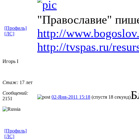
"Православие" пише
[Профиль]
http://www.bogoslov.
[ЛС]
http://tvspas.ru/resur
Игорь I
Стаж:
17 лет
Б
Сообщений:
02-Янв-2011 15:18
(спустя 18 секунд)
2151
[Профиль]
[ЛС]