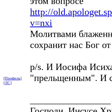
этом вопросе
http://old.apologet.
v=nxi
Молитвами блаженн
сохранит нас Бог от
p/s. И Иосифа Исих
"прельщенным". И с
[Профиль]
[ЛС]
_________________
Господи, Иисусе Хр