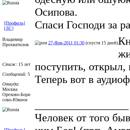
Осипова.
Спаси Господи за р
[Профиль]
[ЛС]
Кн
Владимир
27-Янв-2011 01:30
(спустя 15 дней)
Прохватилов
жи
поступить, открыл, 
Стаж:
15 лет
Сообщений:
5
Теперь вот в аудио
Откуда:
Москва
Орехово-Бори
сово-Южное
_________________
Человек от того быв
[Профиль]