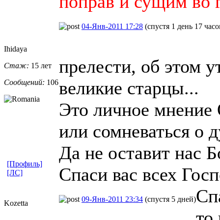
поправ и сущим во 
04-Янв-2011 17:28
(спустя 1 день 17 часо
Ihidaya
прелести, об этом 
Стаж:
15 лет
великие старцы...
Сообщений:
106
Это личное мнение 
или сомневаться о 
Да не оставит нас Б
[Профиль]
Спаси вас всех Госп
[ЛС]
Сп
09-Янв-2011 23:34
(спустя 5 дней)
Kozetta
то