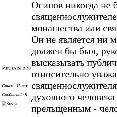
Осипов никогда не 
священнослужителей
монашества или св
Он не является ни 
должен бы был, рук
высказывать публич
MIKHAISPBRU
относительно уваж
священнослужителя
Стаж:
15 лет
духовного человека
Сообщений:
8
прельщенным - чело