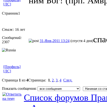
ним Бог! (прп. Амв
[ЛС]
Странник1
Стаж:
16 лет
спа
Сообщений:
31-Янв-2011 13:24
(спустя 4 дня)
2307
[Профиль]
[ЛС]
Страница
1
из
4
Страницы:
1
,
2
,
3
,
4
След.
Показать сообщения:
Список форумов Пра