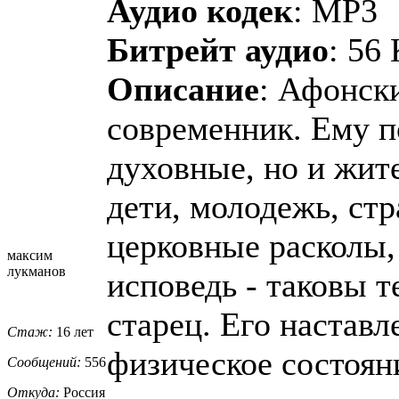
Аудио кодек
: MP3
Битрейт аудио
: 56
Описание
: Афонск
современник. Ему п
духовные, но и жит
дети, молодежь, стр
церковные расколы, 
максим
лукманов
исповедь - таковы 
старец. Его наставл
Стаж:
16 лет
физическое состоян
Сообщений:
556
Откуда:
Россия