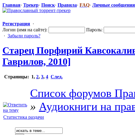
Главная
·
Трекер
·
Поиск
·
Правила
·
FAQ
·
Личные сообщения
Регистрация
·
Логин (имя на сайте):
Пароль:
·
Забыли пароль?
Старец Порфирий Кавсокали
Гаврилов, 2010]
Страницы:
1
,
2
,
3
,
4
След.
Список форумов Пра
»
Аудиокниги на пра
Статистика раздачи