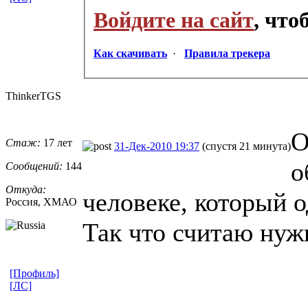
Войдите на сайт
, чт
Как скачивать
·
Правила трекера
ThinkerTGS
О
Стаж:
17 лет
31-Дек-2010 19:37
(спустя 21 минута)
о
Сообщений:
144
Откуда:
человеке, который о
Россия, ХМАО
Так что считаю нуж
[Профиль]
[ЛС]