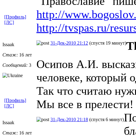
"Православие" пише
http://www.bogoslov.
[Профиль]
[ЛС]
http://tvspas.ru/resur
T
31-Дек-2010 21:12
(спустя 19 минут)
Issaak
Стаж:
16 лет
Осипов А.И. высказ
Сообщений:
3
человеке, который о
Так что считаю нуж
[Профиль]
Мы все в прелести!
[ЛС]
По
31-Дек-2010 21:18
(спустя 6 минут)
Issaak
бл
Стаж:
16 лет