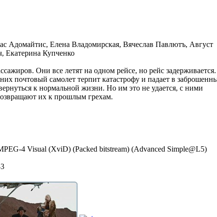
тас Адомайтис, Елена Владомирская, Вячеслав Павлютъ, Август
, Екатерина Купченко
ассажиров. Они все летят на одном рейсе, но рейс задерживается.
них почтовый самолет терпит катастрофу и падает в заброшенн
вернуться к нормальной жизни. Но им это не удается, с ними
возвращают их к прошлым грехам.
s, MPEG-4 Visual (XviD) (Packed bitstream) (Advanced Simple@L5)
-3