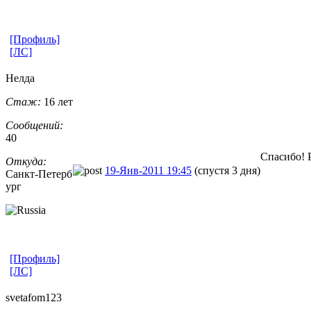
[Профиль]
[ЛС]
Нелда
Стаж:
16 лет
Сообщений:
40
Спасибо! 
Откуда:
19-Янв-2011 19:45
(спустя 3 дня)
Санкт-Петерб
ург
[Профиль]
[ЛС]
svetafom123