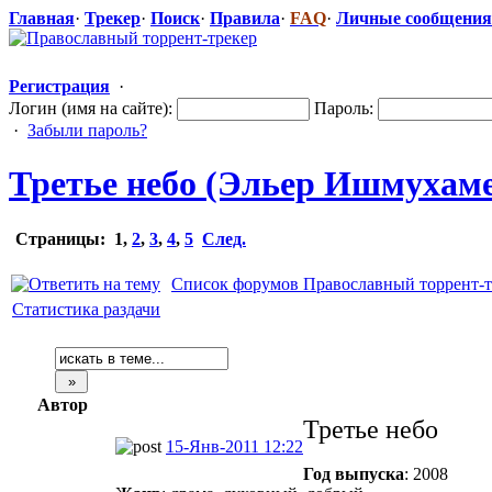
Главная
·
Трекер
·
Поиск
·
Правила
·
FAQ
·
Личные сообщения
Регистрация
·
Логин (имя на сайте):
Пароль:
·
Забыли пароль?
Третье небо (Эльер Ишмухамед
Страницы:
1
,
2
,
3
,
4
,
5
След.
Список форумов Православный торрент-т
Статистика раздачи
Автор
Третье небо
15-Янв-2011 12:22
Год выпуска
: 2008