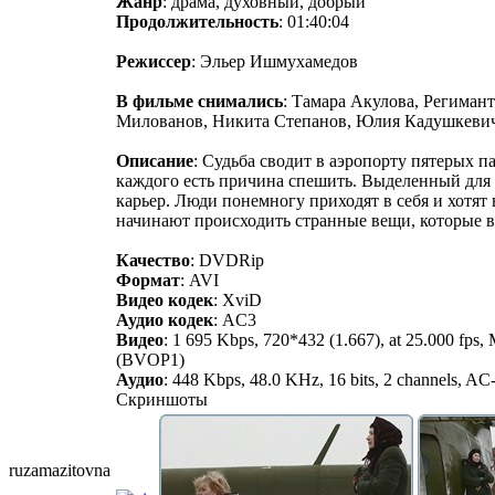
Жанр
: драма, духовный, добрый
Продолжительность
: 01:40:04
Режиссер
: Эльер Ишмухамедов
В фильме снимались
: Тамара Акулова, Региман
Милованов, Никита Степанов, Юлия Кадушкевич
Описание
: Судьба сводит в аэропорту пятерых п
каждого есть причина спешить. Выделенный для 
карьер. Люди понемногу приходят в себя и хотят 
начинают происходить странные вещи, которые 
Качество
: DVDRip
Формат
: AVI
Видео кодек
: XviD
Аудио кодек
: AC3
Видео
: 1 695 Kbps, 720*432 (1.667), at 25.000 fp
(BVOP1)
Аудио
: 448 Kbps, 48.0 KHz, 16 bits, 2 channels, AC
Скриншоты
ruzamazitovn
​a