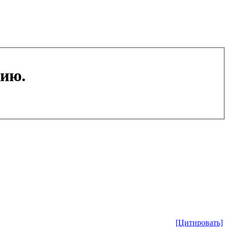
цию.
[Цитировать]