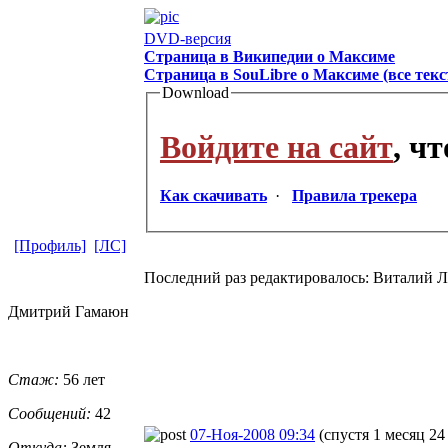
DVD-версия
Страница в Википедии о Максиме
Страница в SouLibre о Максиме (все текс
Download
Войдите на сайт
, ч
Как скачивать
·
Правила трекера
[Профиль]
[ЛС]
Последний раз редактировалось: Виталий Лип
Дмитрий Гамаюн
Стаж:
56 лет
Сообщений:
42
07-Ноя-2008 09:34
(спустя 1 месяц 24
Откуда:
Земля