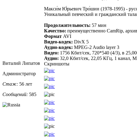
Макси́м Ю́рьевич Тро́шин (1978-1995) - р
Уникальный певческий и гражданский талан
Продолжительность:
57 мин
Качество:
преимущественно CamRip, архи
Формат
AVI
Видео-кодек:
DivX 5
Аудио-кодек:
MPEG-2 Audio layer 3
Видео:
1756 Кбит/сек, 720*540 (4/3), в 25,
Аудио:
32,0 Кбит/сек, 22,05 КГц, 1 канал, M
Виталий Липатов
Скриншоты
Администратор
Стаж:
56 лет
Сообщений:
585