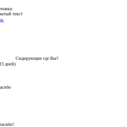
ложка:
рытый текст
Сидирующие где Вы?
15 дней)
асибо
пасибо!