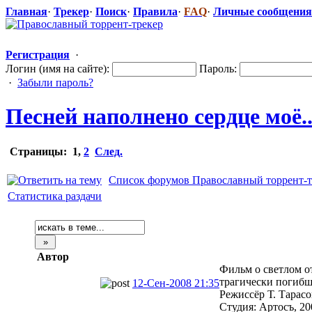
Главная
·
Трекер
·
Поиск
·
Правила
·
FAQ
·
Личные сообщения
Регистрация
·
Логин (имя на сайте):
Пароль:
·
Забыли пароль?
Песней наполнено сердце моё.
Страницы:
1
,
2
След.
Список форумов Православный торрент-т
Статистика раздачи
Автор
Фильм о светлом о
трагически погибш
12-Сен-2008 21:35
Режиссёр Т. Тарасо
Студия: Артосъ, 20