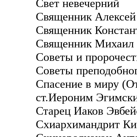
Свет невечерний
Священник Алексей
Священник Констант
Священник Михаил 
Советы и пророчест
Советы преподобног
Спасение в миру (О
ст.Иероним Эгимск
Старец Иаков Эвбей
Схиархимандрит Кир