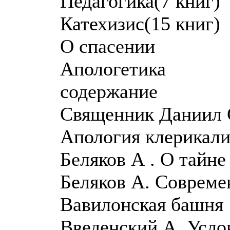
Педагогика(7 книг)
Катехизис(15 книг)
О спасении
Апологетика
содержание
Cвященник Даниил 
Апология клерикал
Беляков А . О тайн
Беляков А. Совреме
Вавилонская башня
Введенский А. Усло