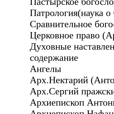
Пастырское богосло
Патрология(наука о
Сравнительное бого
Церковное право (А
Духовные наставле
содержание
Ангелы
Арх.Нектарий (Анто
Арх.Сергий пражски
Архиепископ Антон
Архиепископ Нафана