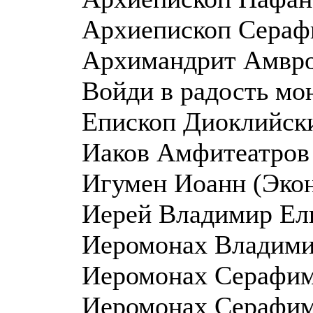
Архиепископ Серафи
Архимандрит Амврос
Войди в радость мо
Епископ Диоклийски
Иаков Амфитеатров
Игумен Иоанн (Экон
Иерей Владимир Ели
Иеромонах Владимир
Иеромонах Серафим 
Иеромонах Серафим 