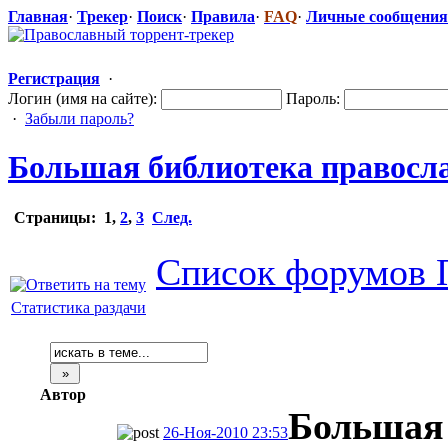
Главная
·
Трекер
·
Поиск
·
Правила
·
FAQ
·
Личные сообщения
Регистрация
·
Логин (имя на сайте):
Пароль:
·
Забыли пароль?
Большая библиотека правосл
Страницы:
1
,
2
,
3
След.
Список форумов 
Статистика раздачи
Автор
Большая
26-Ноя-2010 23:53