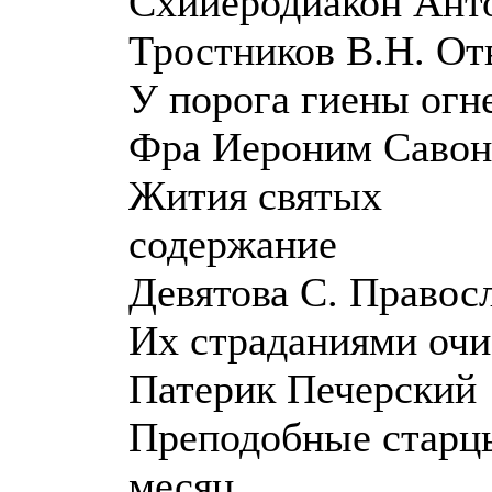
Схииеродиакон Ант
Тростников В.Н. От
У порога гиены огн
Фра Иероним Савонн
Жития святых
содержание
Девятова С. Правос
Их страданиями очи
Патерик Печерский
Преподобные старцы
месяц