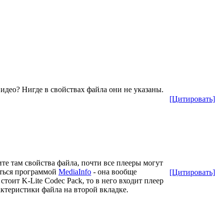
идео? Нигде в свойствах файла они не указаны.
[Цитировать]
те там свойства файла, почти все плееры могут
аться программой
MediaInfo
- она вообще
[Цитировать]
оит K-Lite Codec Pack, то в него входит плеер
рактеристики файла на второй вкладке.