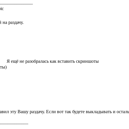
_______________
 на раздачу.
Я ещё не разобралась как вставить скриншоты
уты)
вил эту Вашу раздачу. Если вот так будете выкладывать и остал
_____________