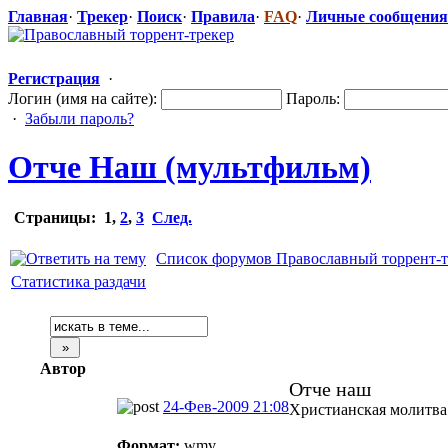
Главная
·
Трекер
·
Поиск
·
Правила
·
FAQ
·
Личные сообщения
Регистрация
·
Логин (имя на сайте):
Пароль:
·
Забыли пароль?
Отче Наш (мультфильм)
Страницы:
1
,
2
,
3
След.
Список форумов Православный торрент-т
Статистика раздачи
Автор
Отче наш
24-Фев-2009 21:08
Христианская молитва
Формат:
wmv