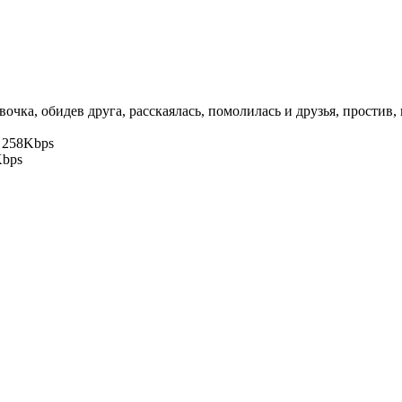
очка, обидев друга, расскаялась, помолилась и друзья, простив, 
s 258Kbps
Kbps