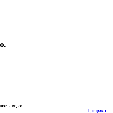
ю.
шота с видео.
[Цитировать]