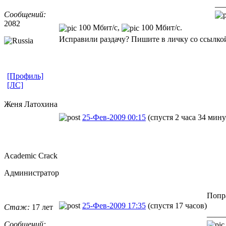
__
Сообщений:
2082
100 Мбит/с,
100 Мбит/с.
Исправили раздачу? Пишите в личку со ссылкой
[Профиль]
[ЛС]
Женя Латохина
25-Фев-2009 00:15
(спустя 2 часа 34 мин
Academic Crack
Администратор
Попра
25-Фев-2009 17:35
(спустя 17 часов)
Стаж:
17 лет
____
Сообщений: