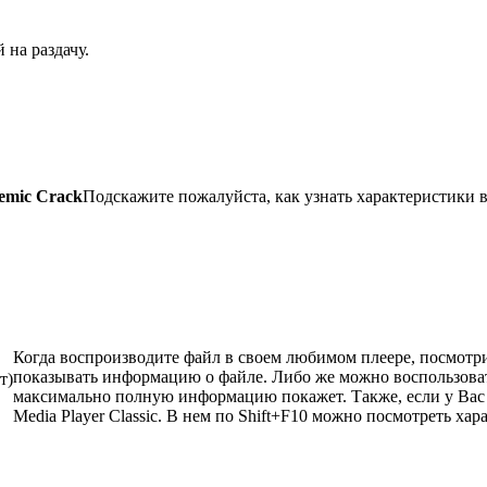
 на раздачу.
emic Crack
Подскажите пожалуйста, как узнать характеристики в
Когда воспроизводите файл в своем любимом плеере, посмотри
показывать информацию о файле. Либо же можно воспользов
т)
максимально полную информацию покажет. Также, если у Вас ст
Media Player Classic. В нем по Shift+F10 можно посмотреть ха