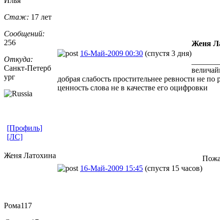
Илья
Стаж:
17 лет
Сообщений:
256
Женя Л
16-Май-2009 00:30
(спустя 3 дня)
Откуда:
_______
Санкт-Петерб
величайш
ург
добрая слабость простительнее ревности не по 
ценность слова не в качестве его оцифровки
[Профиль]
[ЛС]
Женя Латохина
Пожа
16-Май-2009 15:45
(спустя 15 часов)
Рома117