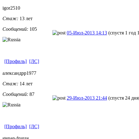
igor2510
Стаж:
13 лет
Сообщений:
105
05-Июл-2013 14:13
(спустя 1 год 
[Профиль]
[ЛС]
александрр19
​77
Стаж:
14 лет
Сообщений:
87
29-Июл-2013 21:44
(спустя 24 дня
[Профиль]
[ЛС]
stepan-frunz
​e