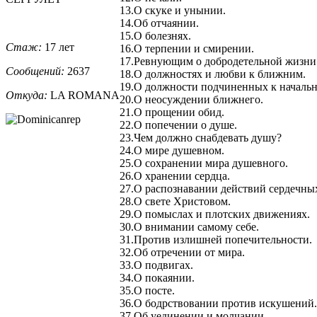
13.О скуке и унынии.
14.Об отчаянии.
15.О болезнях.
Стаж:
17 лет
16.О терпении и смирении.
17.Ревнующим о добродетельной жизни
Сообщений:
2637
18.О должностях и любви к ближним.
19.О должности подчиненных к началь
Откуда:
LA ROMANA
20.О неосуждении ближнего.
21.О прощении обид.
22.О попечении о душе.
23.Чем должно снабдевать душу?
24.О мире душевном.
25.О сохранении мира душевного.
26.О хранении сердца.
27.О распознавании действий сердечны
28.О свете Христовом.
29.О помыслах и плотских движениях.
30.О внимании самому себе.
31.Против излишней попечительности.
32.Об отречении от мира.
33.О подвигах.
34.О покаянии.
35.О посте.
36.О бодрствовании против искушений.
37.Об уединении и молчании.