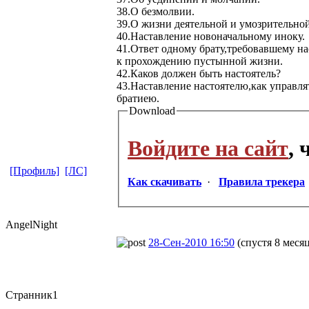
38.О безмолвии.
39.О жизни деятельной и умозрительной
40.Наставление новоначальному иноку.
41.Ответ одному брату,требовавшему н
к прохождению пустынной жизни.
42.Каков должен быть настоятель?
43.Наставление настоятелю,как управля
братиею.
Download
Войдите на сайт
,
[Профиль]
[ЛС]
Как скачивать
·
Правила трекера
AngelNight
28-Сен-2010 16:50
(спустя 8 меся
Странник1