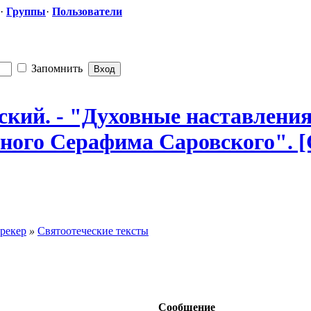
·
Группы
·
Пользователи
Запомнить
кий. - "Духовны
​е наставлен
ного
​ Серафима Саровского". 
рекер
»
Святоотеческие тексты
Сообщение