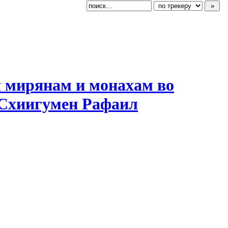
ия мирянам и монахам во
[Схиигумен Рафаил