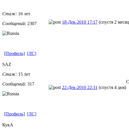
Стаж:
16 лет
18-Дек-2010 17:17
(спустя 2 месяц
Сообщений:
2307
[Профиль]
[ЛС]
SAZ
Стаж:
15 лет
С
Сообщений:
317
22-Дек-2010 22:31
(спустя 4 дня)
[Профиль]
[ЛС]
КукА