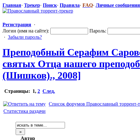
Главная
·
Трекер
·
Поиск
·
Правила
·
FAQ
·
Личные сообщения
Регистрация
·
Логин (имя на сайте):
Пароль:
·
Забыли пароль?
Преподобный Серафим Саровс
святых Отца нашего преподоб
(Шишков)., 2008]
Страницы:
1
,
2
След.
Список форумов Православный торрент-т
Статистика раздачи
Автор