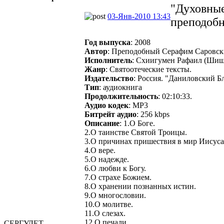
"Духовные
03-Янв-2010 13:43
преподобн
Год выпуска
: 2008
Автор
: Преподобный Серафим Саровск
Исполнитель
: Схиигумен Рафаил (Шиш
Жанр
: Святоотеческие тексты.
Издательство
: Россия. "Даниловский Б
Тип
: аудиокнига
Продолжительность
: 02:10:33.
Аудио кодек
: MP3
Битрейт аудио
: 256 kbps
Описание
: 1.О Боге.
2.О таинстве Святой Троицы.
3.О причинах пришествия в мир Иисуса
4.О вере.
5.О надежде.
6.О любви к Богу.
7.О страхе Божием.
8.О хранении познанных истин.
9.О многословии.
10.О молитве.
11.О слезах.
12.О печали.
СЕРГУЛЕТ