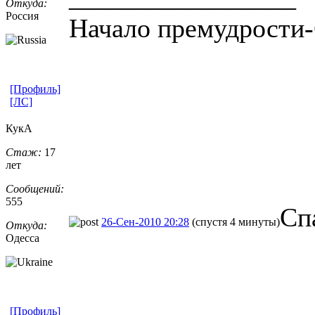
Откуда:
Россия
Начало премудрости-
[Профиль]
[ЛС]
КукА
Стаж:
17
лет
Сообщений:
555
Сп
26-Сен-2010 20:28
(спустя 4 минуты)
Откуда:
Одесса
[Профиль]