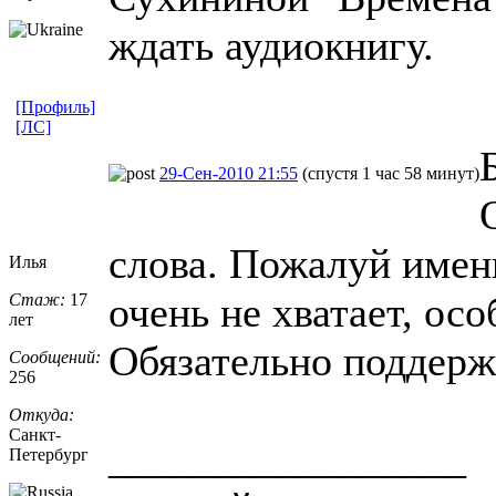
ждать аудиокнигу.
[Профиль]
[ЛС]
29-Сен-2010 21:55
(спустя 1 час 58 минут)
слова. Пожалуй имен
Илья
очень не хватает, ос
Стаж:
17
лет
Обязательно поддержу
Сообщений:
256
Откуда:
Санкт-
_________________
Петерб
​ург