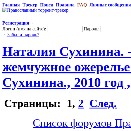
Главная
·
Трекер
·
Поиск
·
Правила
·
FAQ
·
Личные сообщения
Регистрация
·
Логин (имя на сайте):
Пароль:
·
Забыли пароль?
Наталия Сухинина. 
жемчужное ожерелье
Сухинина., 2010 год 
Страницы:
1
,
2
След.
Список форумов Пра