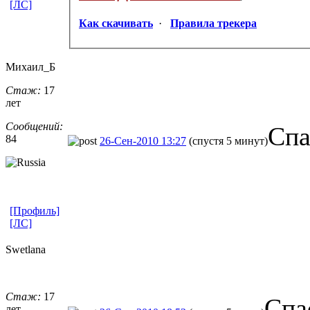
[ЛС]
Как скачивать
·
Правила трекера
Михаил_Б
Стаж:
17
лет
Сообщений:
Спа
84
26-Сен-2010 13:27
(спустя 5 минут)
[Профиль]
[ЛС]
Swetlana
Стаж:
17
Спа
лет