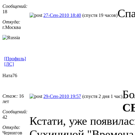
Сообщений:
Спа
18
27-Сен-2010 18:40
(спустя 19 часов)
Откуда:
г.Москва
[Профиль]
[ЛС]
Ната76
Бо
Стаж:
16
29-Сен-2010 19:57
(спустя 2 дня 1 час)
лет
С
Сообщений:
42
Кстати, уже появилас
Откуда:
Сухининой "Времена г
Чернигов