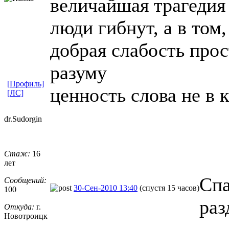
величайшая трагедия 
люди гибнут, а в том
добрая слабость прос
разуму
[Профиль]
ценность слова не в 
[ЛС]
dr.Sudorgin
Стаж:
16
лет
Спа
Сообщений:
30-Сен-2010 13:40
(спустя 15 часов)
100
раз
Откуда:
г.
Новотроицк