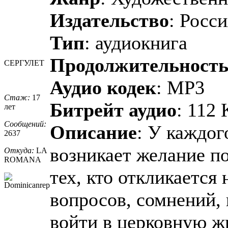
Издательство
: Росс
Тип
: аудиокнига
Продолжительност
СЕРГУЛЕТ
Аудио кодек
: MP3
Стаж:
17
Битрейт аудио
: 112 
лет
Сообщений:
Описание
: У каждог
2637
возникает желание по
Откуда:
LA
ROMANA
тех, кто откликается
вопросов, сомнений,
войти в церковную ж