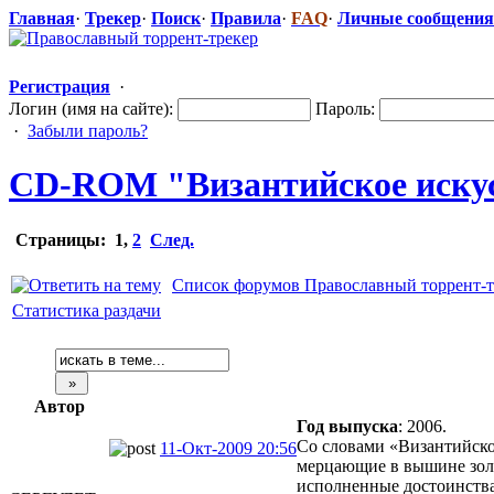
Главная
·
Трекер
·
Поиск
·
Правила
·
FAQ
·
Личные сообщения
Регистрация
·
Логин (имя на сайте):
Пароль:
·
Забыли пароль?
CD-ROM "Византи
​йское иску
Страницы:
1
,
2
След.
Список форумов Православный торрент-т
Статистика раздачи
Автор
Год выпуска
: 2006.
Со словами «Византийско
11-Окт-2009 20:56
мерцающие в вышине золо
исполненные достоинства