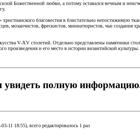
илой Божественной любви, а потому оставался вечным и неисч
гу.
х» христианского благовестия в блистательно непостижимую ткан
цев, мозаичистов, фрескистов, миниатюристов, чьи создания хр
скусства V-XV столетий. Отдельно представлены памятники сто
о произведения и его место в истории византийской культуры.
ы увидеть полную информацию
3-11 18:55), всего редактировалось 1 раз