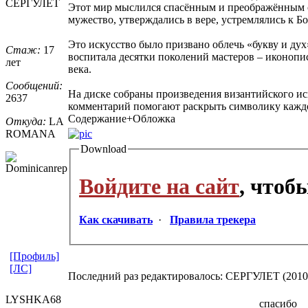
СЕРГУЛЕТ
Этот мир мыслился спасённым и преображённым с
мужество, утверждались в вере, устремлялись к Бо
Это искусство было призвано облечь «букву и ду
Стаж:
17
воспитала десятки поколений мастеров – иконопис
лет
века.
Сообщений:
На диске собраны произведения византийского и
2637
комментарий помогают раскрыть символику каждог
Содержание+Обложка
Откуда:
LA
ROMANA
Download
Войдите на сайт
, чтоб
Как скачивать
·
Правила трекера
[Профиль]
[ЛС]
Последний раз редактировалось: СЕРГУЛЕТ (2010-0
LYSHKA68
спасибо