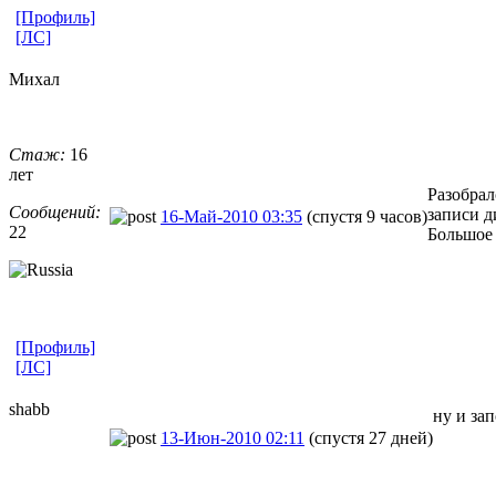
[Профиль]
[ЛС]
Михал
Стаж:
16
лет
Разобрал
Сообщений:
записи д
16-Май-2010 03:35
(спустя 9 часов)
22
Большое 
[Профиль]
[ЛС]
shabb
ну и зап
13-Июн-2010 02:11
(спустя 27 дней)