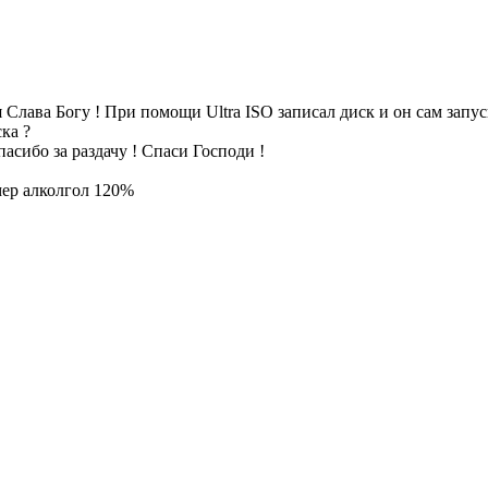
 Слава Богу ! При помощи Ultra ISO записал диск и он сам запу
ка ?
асибо за раздачу ! Спаси Господи !
ер алколгол 120%