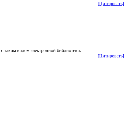
[Цитировать]
я с таким видом электронной библиотеки.
[Цитировать]