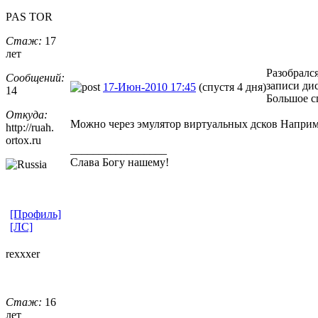
PAS TOR
Стаж:
17
лет
Разобрался
Сообщений:
записи дис
17-Июн-2010 17:45
(спустя 4 дня)
14
Большое сп
Откуда:
Можно через эмулятор виртуальных дсков Наприм
http://ruah.
ortox.ru
_________________
Слава Богу нашему!
[Профиль]
[ЛС]
rexxxer
Стаж:
16
лет