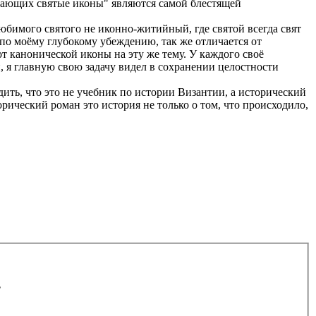
ицающих святые иконы" являются самой блестящей
любимого святого не иконно-житийный, где святой всегда свят
 по моёму глубокому убеждению, так же отличается от
т канонической иконы на эту же тему. У каждого своё
 я главную свою задачу видел в сохранении целостности
ить, что это не учебник по истории Византии, а исторический
рический роман это история не только о том, что происходило,
.