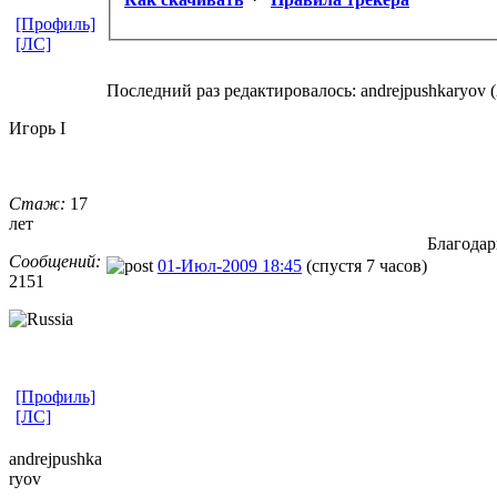
[Профиль]
[ЛС]
Последний раз редактировалось: andrejpushkaryov (2
Игорь I
Стаж:
17
лет
Благода
Сообщений:
01-Июл-2009 18:45
(спустя 7 часов)
2151
[Профиль]
[ЛС]
andrejpushka
ryov