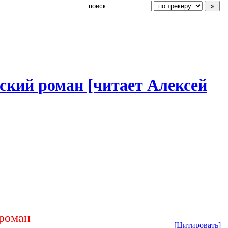
еский
​ роман [читает Алексей
 роман
[Цитировать]