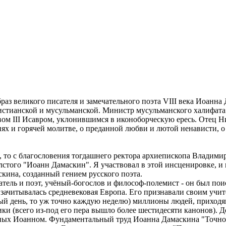
раз великого писателя и замечательного поэта VIII века Иоанна
истианской и мусульманской. Министр мусульманского халифата
ом III Исавром, уклонившимся в иконоборческую ересь. Отец Н
ях и горячей молитве, о преданной любви и лютой ненависти, о
, то с благословения тогдашнего ректора архиепископа Владими
лстого "Иоанн Дамаскин". Я участвовал в этой инсценировке, и
кина, созданный гением русского поэта.
ель и поэт, учёный-богослов и философ-полемист - он был поист
зачитывалась средневековая Европа. Его признавали своим учит
ый день, то уж точно каждую неделю) миллионы людей, приходя
ки (всего из-под его пера вышло более шестидесяти канонов). Д
ных Иоанном. Фундаментальный труд Иоанна Дамаскина "Точное