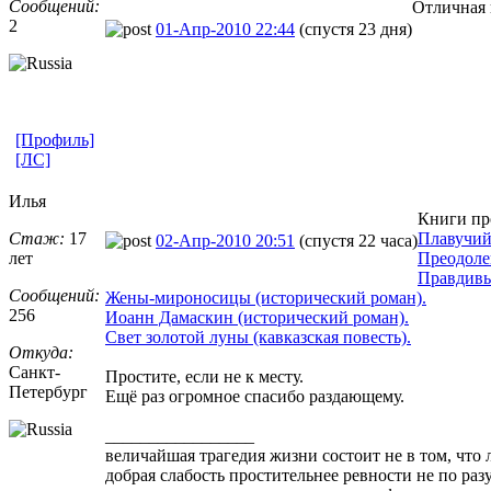
Сообщений:
Отличная 
2
01-Апр-2010 22:44
(спустя 23 дня)
[Профиль]
[ЛС]
Илья
Книги про
Стаж:
17
Плавучий
02-Апр-2010 20:51
(спустя 22 часа)
лет
Преодоле
Правдивы
Сообщений:
Жены-мироносицы (исторический роман).
256
Иоанн Дамаскин (исторический роман).
Свет золотой луны (кавказская повесть).
Откуда:
Санкт-
Простите, если не к месту.
Петерб
​ург
Ещё раз огромное спасибо раздающему.
_________________
величайшая трагедия жизни состоит не в том, что 
добрая слабость простительнее ревности не по раз