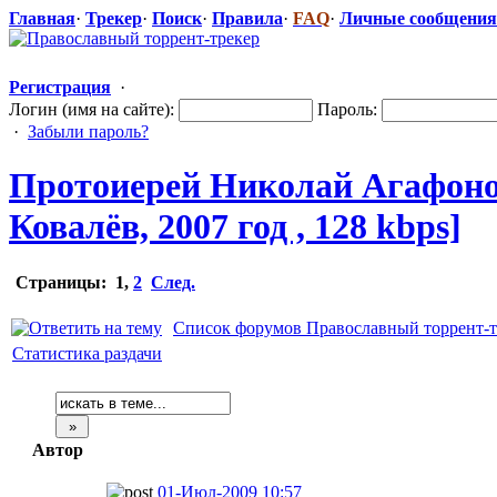
Главная
·
Трекер
·
Поиск
·
Правила
·
FAQ
·
Личные сообщения
Регистрация
·
Логин (имя на сайте):
Пароль:
·
Забыли пароль?
Протоиерей Николай Агафоно
Ковалёв, 2007 год , 128 kbps]
Страницы:
1
,
2
След.
Список форумов Православный торрент-т
Статистика раздачи
Автор
01-Июл-2009 10:57