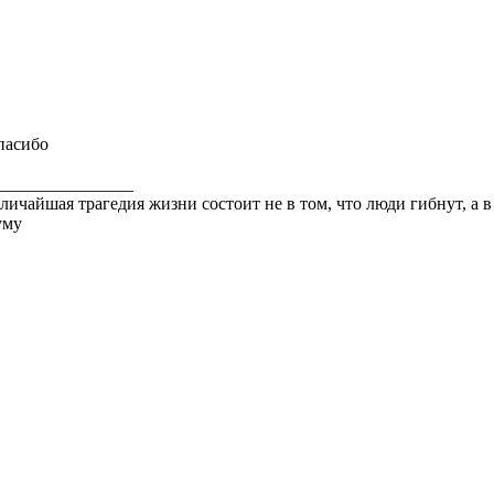
пасибо
________________
личайшая трагедия жизни состоит не в том, что люди гибнут, а 
уму