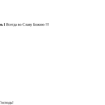
ь I
Всегда во Славу Божию !!!
Господь!