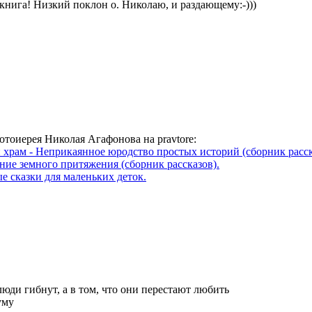
книга! Низкий поклон о. Николаю, и раздающему:-)))
тоиерея Николая Агафонова на pravtore:
 храм - Неприкаянное юродство простых историй (сборник расск
ние земного притяжения (сборник рассказов).
е сказки для маленьких деток.
люди гибнут, а в том, что они перестают любить
уму