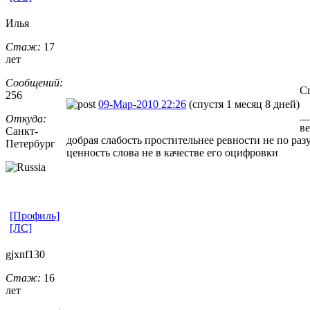
Илья
Стаж:
17
лет
Сообщений:
С
256
09-Мар-2010 22:26
(спустя 1 месяц 8 дней)
_
Откуда:
ве
Санкт-
добрая слабость простительнее ревности не по раз
Петерб
​ург
ценность слова не в качестве его оцифровки
[Профиль]
[ЛС]
gjxnf130
Стаж:
16
лет