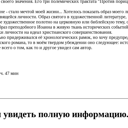
л своего значения. Его три полемических трактата "Против пор
е - стало мечтой моей жизни... Хотелось показать образ моего 
вящейся личности. Образ святого в художественной литературе,
е художественное полотно на церковную или библейскую тему, о
браз преподобного Иоанна в живую ткань исторических событий,
ки личности на идеал христианского совершенствования.
ьно придерживался её хронологических рамок, но хочу предупред
ского романа, то в моём твердом убеждении оно следующее: исто
 всего о том, как то и другое увидел сам автор.
 ч. 47 мин
ы увидеть полную информацию