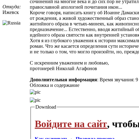
сочинений на многие века и до сих пор не утрати
Откуда:
православной апологией почитания икон...
Ижевск
Короче говоря, написать книгу об Иоанне Дамаскин
от рождения, а живой художественный образ стано
житийного образа в четьях-минеях, как живописно
предназначение... Естественно, вводя житийный о
идейного образа святости как внутренней установ
Хотя я из глубокого уважения к истории максимал
роман. Что же касается определения сути историче
и не только о том, что могло произойти, но, прежде
С искренним уважением и любовью,
протоиерей Николай Агафонов
Дополнительная информация
: Время звучания: 9
Обложка и содержание
Download
Войдите на сайт
, чтоб
Как скачивать
·
Правила трекера