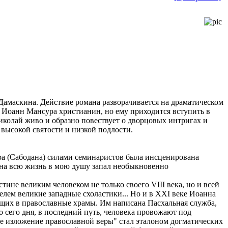
 Дамаскина. Действие романа разворачивается на драматическом
 Иоанн Мансура христианин, но ему приходится вступить в
иколай живо и образно повествует о дворцовых интригах и
 высокой святости и низкой подлости.
ра (Сабодана) силами семинаристов была инсценирована
 на всю жизнь в мою душу запал необыкновенно
ине великим человеком не только своего VIII века, но и всей
елем великие западные схоластики... Но и в XXI веке Иоанна
щих в православные храмы. Им написана Пасхальная служба,
о сего дня, в последний путь, человека провожают под
 изложение православной веры" стал эталоном догматических