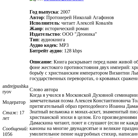
Год выпуска
: 2007
Автор
: Протоиерей Николай Агафонов
Исполнитель
: читает Алексей Ковалёв
Жанр
: исторический роман
Издательство
: ООО "Деоника"
Тип
: аудиокнига
Аудио кодек
: MP3
Битрейт аудио
: 128 kbps
Описание
: Книга раскрывает перед нами живой об
фоне жестокого противостояния двух империй: хр
борьбу с христианским императором Византии Льв
государственных переворотах, о кровавых сражени
andrejpushka
Слово автора
ryov
Когда я учился в Московской Духовной семинарии
замечательная поэма Алексея Константиновича То
Модератор
притягательный образ преподобного Иоанна Дамас
Знатный вельможа и монах-аскет, знаменитый писат
Стаж:
17
христианской эпохи в целом. Его произведениями 
лет
Дамаскина читают, поют и слушают (если не кажд
каноны на многие двунадесятые и великие праздни
Сообщений:
умилительное пение надгробных стихир, написан
1056