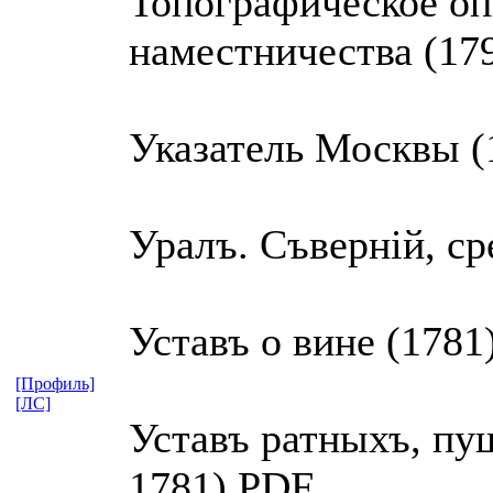
Топографическое оп
наместничества (17
Указатель Москвы (
Уралъ. Съвернiй, ср
Уставъ о вине (1781
[Профиль]
[ЛС]
Уставъ ратныхъ, пу
1781) PDF