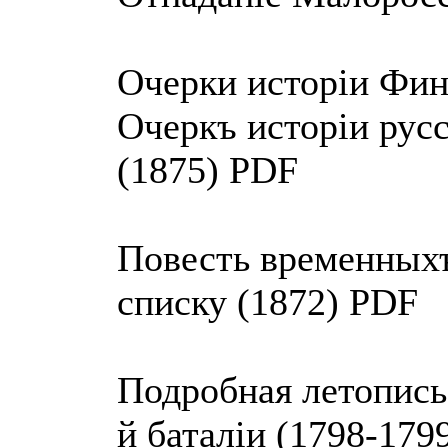
Очерки исторiи Фин
Очеркъ исторiи русс
(1875) PDF
Повесть временныхъ
списку (1872) PDF
Подробная летопись
й баталiи (1798-179