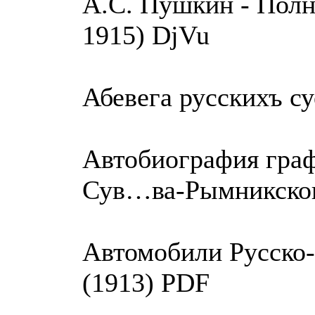
А.С. Пушкин - Полн
1915) DjVu
Абевега русскихъ су
Автобиография граф
Сув…ва-Рымникског
Автомобили Русско-
(1913) PDF