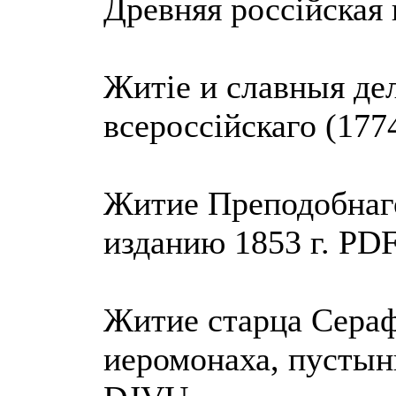
Древняя россiйская 
Житiе и славныя де
всероссiйскаго (177
Житие Преподобнаго
изданию 1853 г. PD
Житие старца Сераф
иеромонаха, пустын