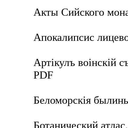
Акты Сийского мона
Апокалипсис лицево
Артiкулъ воiнскiй с
PDF
Беломорскiя былины
Ботанический атлас