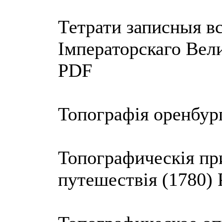
Тетрати записныя в
Iмператорскаго Вел
PDF
Топографiя оренбур
Топографическiя пр
путешествiя (1780)