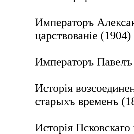
Императоръ Алексан
царствованiе (1904)
Императоръ Павелъ
Исторiя возсоедине
cтарыхъ временъ (1
Исторiя Псковскаго 