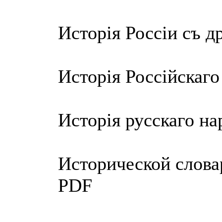
Исторiя Россiи съ 
Исторiя Россiйскаго
Исторiя русскаго на
Исторической словар
PDF