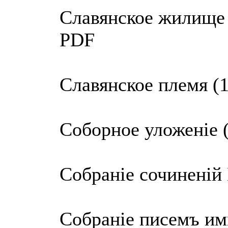
Славянское жилище 
PDF
Славянское племя (
Соборное уложенiе 
Собранie сочиненiй 
Собранiе писемъ им