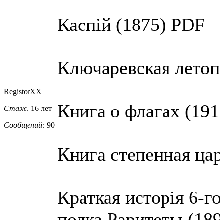
Каспiй (1875) PDF
Ключаревская летоп
RegistorXX
Книга о флагах (19
Стаж:
16 лет
Сообщений:
90
Книга степенная цар
Краткая исторiя 6-
полка Раритеты (18