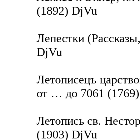
(1892) DjVu
Лепестки (Рассказы,
DjVu
Летописецъ царствов
от … до 7061 (1769
Летопись св. Несто
(1903) DjVu