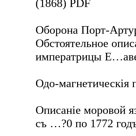
(1868) PDF
Оборона Порт-Артур
Обстоятельное опис
императрицы Е…аве
Одо-магнетическiя 
Описанiе моровой я
съ …?0 по 1772 год