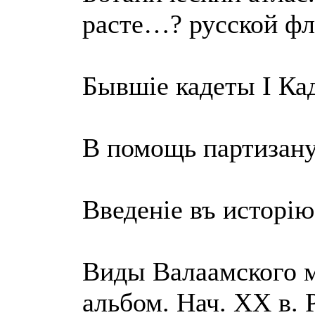
расте…? русской фл
Бывшiе кадеты I Ка
В помощь партизану
Введенiе въ исторiю
Виды Валаамского 
альбом. Нач. ХХ в.