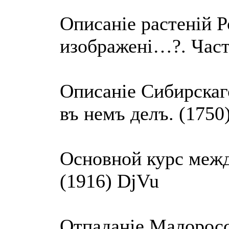
Описанiе растенiй Р
изображенi…?. Част
Описанiе Сибирскаг
въ немъ делъ. (1750
Основной курс межд
(1916) DjVu
Отпаданiе Малоросс