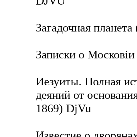
DJVU
Загадочная планета 
Записки о Московiи
Иезуиты. Полная ис
деяний от основани
1869) DjVu
Известие о дворяна