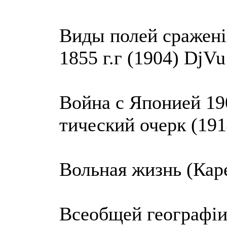
Виды полей сраженi
1855 г.г (1904) DjVu
Война с Японией 19
тический очерк (19
Вольная жизнь (Кар
Всеобщей географiи