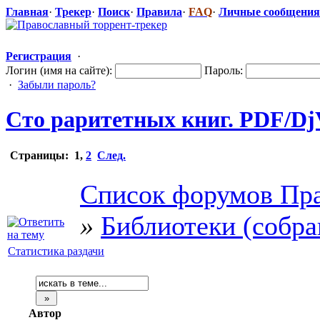
Главная
·
Трекер
·
Поиск
·
Правила
·
FAQ
·
Личные сообщения
Регистрация
·
Логин (имя на сайте):
Пароль:
·
Забыли пароль?
Сто раритетных книг. PDF/Dj
Страницы:
1
,
2
След.
Список форумов Пра
»
Библиотеки (собра
Статистика раздачи
Автор