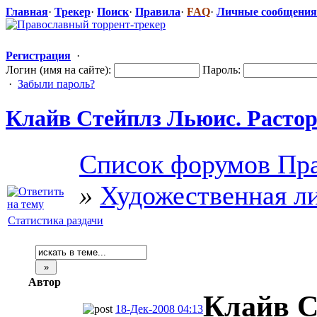
Главная
·
Трекер
·
Поиск
·
Правила
·
FAQ
·
Личные сообщения
Регистрация
·
Логин (имя на сайте):
Пароль:
·
Забыли пароль?
Клайв Стейплз Льюис. Расторж
Список форумов Пра
»
Художественная л
Статистика раздачи
Автор
Клайв С
18-Дек-2008 04:13