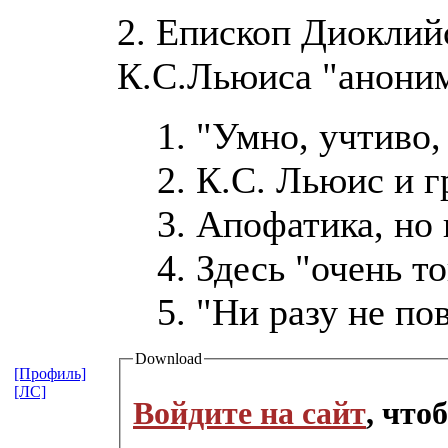
2. Епископ Диоклий
К.С.Льюиса "анони
1. "Умно, учтиво
2. К.С. Льюис и 
3. Апофатика, но 
4. Здесь "очень т
5. "Ни разу не по
Download
[Профиль]
[ЛС]
Войдите на сайт
, что