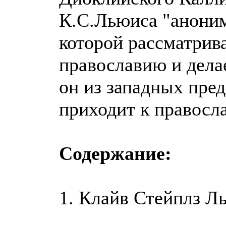
К.С.Льюиса "анони
которой рассматрив
православию и делае
он из западных пред
приходит к правосл
Содержание:
1. Клайв Стейплз Л