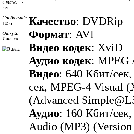
Стаж:
17
лет
Качество
: DVDRip
Сообщений:
1056
Формат
: AVI
Откуда:
Ижевск
Видео кодек
: XviD
Аудио кодек
: MPEG 
Видео
: 640 Кбит/сек,
сек, MPEG-4 Visual 
(Advanced Simple@L
Аудио
: 160 Кбит/сек
Audio (MP3) (Version 1