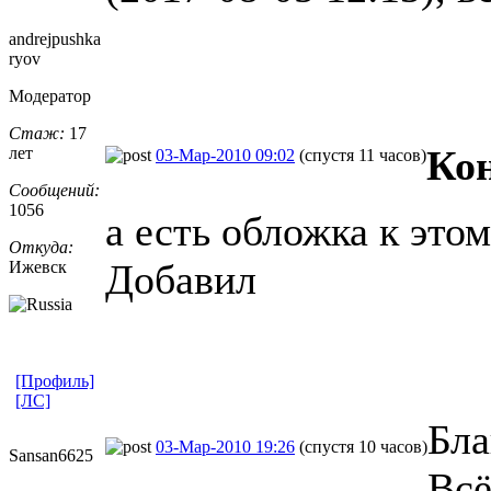
andrejpushka
ryov
Модератор
Стаж:
17
Ко
лет
03-Мар-2010 09:02
(спустя 11 часов)
Сообщений:
1056
а есть обложка к это
Откуда:
Добавил
Ижевск
[Профиль]
[ЛС]
Бла
03-Мар-2010 19:26
(спустя 10 часов)
Sansan6625
Всё