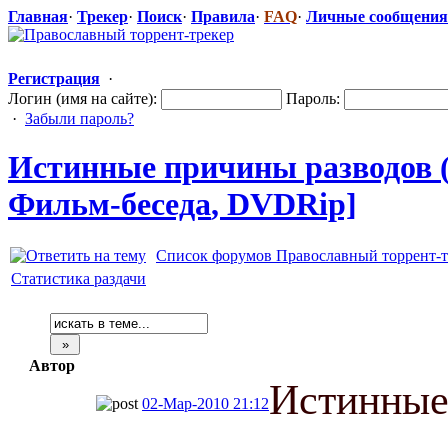
Главная
·
Трекер
·
Поиск
·
Правила
·
FAQ
·
Личные сообщения
Регистрация
·
Логин (имя на сайте):
Пароль:
·
Забыли пароль?
Истинные причины разводов (
Фильм-беседа
​, DVDRip]
Список форумов Православный торрент-т
Статистика раздачи
Автор
Истинные
02-Мар-2010 21:12