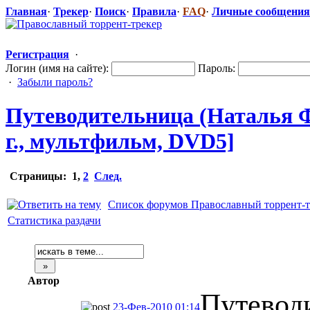
Главная
·
Трекер
·
Поиск
·
Правила
·
FAQ
·
Личные сообщения
Регистрация
·
Логин (имя на сайте):
Пароль:
·
Забыли пароль?
Путеводитель
​ница (Наталья 
г., мультфильм, DVD5]
Страницы:
1
,
2
След.
Список форумов Православный торрент-т
Статистика раздачи
Автор
Путевод
23-Фев-2010 01:14