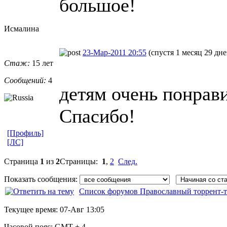
большое!
Исмалина
23-Мар-2011 20:55
(спустя 1 месяц 29 дне
Стаж:
15 лет
Сообщений:
4
детям очень понрав
Спасибо!
[Профиль]
[ЛС]
Страница
1
из
2
Страницы:
1
,
2
След.
Показать сообщения:
Список форумов Православный торрент-т
Текущее время:
07-Авг 13:05
Часовой пояс:
GMT + 4