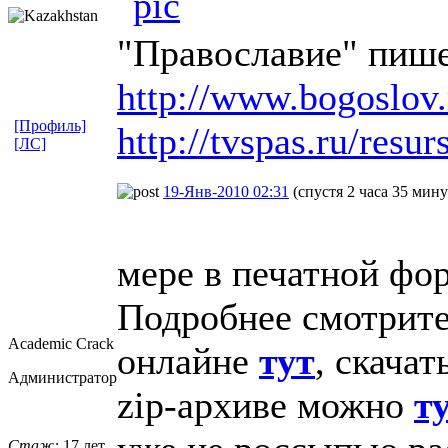
"Православие" пише
http://www.bogoslov.
[Профиль]
http://tvspas.ru/resurs
[ЛС]
19-Янв-2010 02:31
(спустя 2 часа 35 мину
мере в печатной фор
Подробнее смотрит
Academic Crack
онлайне
тут
, скача
Администратор
zip-архиве можно
т
Стаж:
17 лет