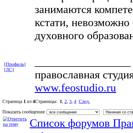
занимаются компете
кстати, невозможно 
духовного образова
_________________
[Профиль]
[ЛС]
православная студи
www.feostudio.ru
Страница
1
из
4
Страницы:
1
,
2
,
3
,
4
След.
Показать сообщения:
Список форумов Пра