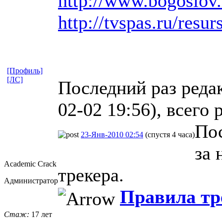
http://www.bogoslov.
http://tvspas.ru/resurs
[Профиль]
[ЛС]
Последний раз реда
02-02 19:56), всего 
По
23-Янв-2010 02:54
(спустя 4 часа)
за 
Academic Crack
трекера.
Администратор
Правила тр
Стаж:
17 лет