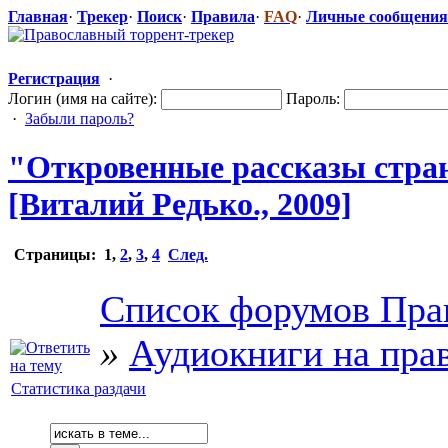
Главная
·
Трекер
·
Поиск
·
Правила
·
FAQ
·
Личные сообщения
Регистрация
·
Логин (имя на сайте):
Пароль:
·
Забыли пароль?
"Открове
​нные рассказы стра
[Виталий Редько., 2009]
Страницы:
1
,
2
,
3
,
4
След.
Список форумов Пра
»
Аудиокниги на пра
Статистика раздачи