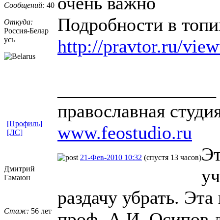
очень важно
Сообщений:
40
Подробности в топи
Откуда:
Россия-Белар
усь
http://pravtor.ru/vie
_________________
православная студи
[Профиль]
www.feostudio.ru
[ЛС]
Э
21-Фев-2010 10:32
(спустя 13 часов)
Дмитрий
уч
Гамаюн
раздачу убрать. Эта
Стаж:
56 лет
проф. А.И. Осипов д