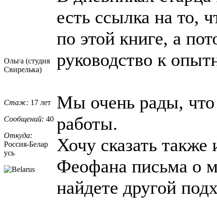
есть ссылка на то, 
по этой книге, а по
руководство к опыт
Ольга (студия
Свирелька)
Мы очень рады, что
Стаж:
17 лет
работы.
Сообщений:
40
Откуда:
Хочу сказать также 
Россия-Белар
усь
Феофана письма о м
найдете другой подх