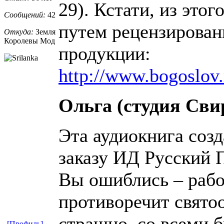
29). Кстати, из это
Сообщений:
42
путем рецензирован
Откуда:
Земля
Королевы Мод
продукции:
http://www.bogoslov.
Ольга (студия Сви
Эта аудиокнига созд
заказу ИД Русский 
Вы ошиблись – рабо
противоречит свято
страшно, со всеми б
[Профиль]