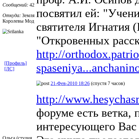
Сообщений:
42
посвятил ей: "Учен
Откуда:
Земля
Королевы Мод
святителя Игнатия (
"Откровенных расск
http://orthodox.patri
[Профиль]
spaseniya...anchanin
[ЛС]
21-Фев-2010 18:26
(спустя 7 часов)
http://www.hesychas
форуме есть ветка,
интересующего Вас 
Ольга (студия