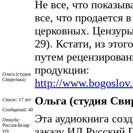
Не все, что показыв
все, что продается 
церковных. Цензуры-
29). Кстати, из это
путем рецензирован
продукции:
Ольга (студия
http://www.bogoslov.
Свирелька)
Ольга (студия Сви
Стаж:
17 лет
Сообщений:
40
Эта аудиокнига созд
Откуда:
Россия-Белар
заказу ИД Русский 
усь