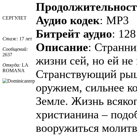
Продолжительност
Аудио кодек
: MP3
СЕРГУЛЕТ
Битрейт аудио
: 128
Стаж:
17 лет
Описание
: Странни
Сообщений:
2637
жизни сей, но ей н
Откуда:
LA
Странствующий рыц
ROMANA
оружием, сильнее ко
Земле. Жизнь всяко
христианина – подо
вооружиться молитв