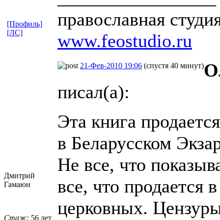
православная студи
[Профиль]
[ЛС]
www.feostudio.ru
О
21-Фев-2010 19:06
(спустя 40 минут)
писал(а):
Эта книга продается
в Беларусском Экзар
Не все, что показыв
Дмитрий
все, что продается 
Гамаюн
церковных. Цензуры-
Стаж:
56 лет