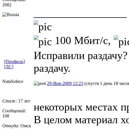
2082
_________________
100 Мбит/с,
Исправили раздачу?
[Профиль]
раздачу.
[ЛС]
NataSolnce
29-Янв-2009 12:23
(спустя 1 день 18 часо
Стаж:
17 лет
некоторых местах п
Сообщений:
108
В целом материал х
Откуда:
Омск