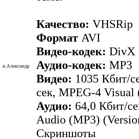
Качество:
VHSRip
Формат
AVI
Видео-кодек:
DivX 
Аудио-кодек:
MP3
и.Александр
Видео:
1035 Кбит/сек
сек, MPEG-4 Visual
Аудио:
64,0 Кбит/се
Audio (MP3) (Version
Скриншоты