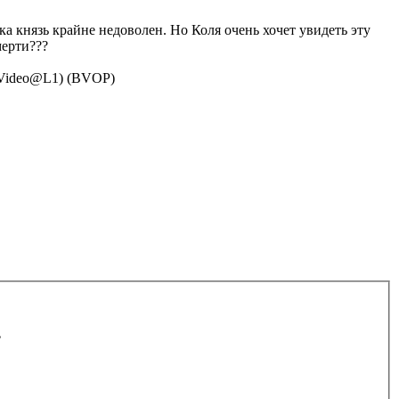
а князь крайне недоволен. Но Коля очень хочет увидеть эту
мерти???
g Video@L1) (BVOP)
.