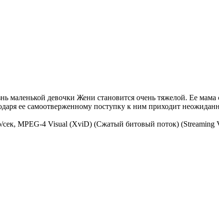
ь маленькой девочки Жени становится очень тяжелой. Ее мама 
годаря ее самоотверженному поступку к ним приходит неожидан
адр/сек, MPEG-4 Visual (XviD) (Сжатый битовый поток) (Streamin