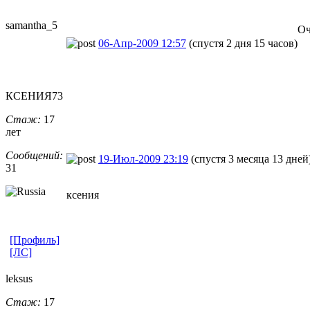
samantha_5
Оч
06-Апр-2009 12:57
(спустя 2 дня 15 часов)
КСЕНИЯ73
Стаж:
17
лет
Сообщений:
19-Июл-2009 23:19
(спустя 3 месяца 13 дней
31
ксения
[Профиль]
[ЛС]
leksus
Стаж:
17