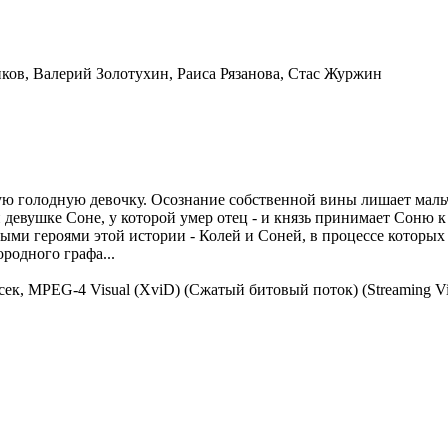
ов, Валерий Золотухин, Раиса Рязанова, Стас Журжин
ю голодную девочку. Осознание собственной вины лишает мальчи
девушке Соне, у которой умер отец - и князь принимает Соню к
ми героями этой истории - Колей и Соней, в процессе которых 
родного графа...
др/сек, MPEG-4 Visual (XviD) (Сжатый битовый поток) (Streaming