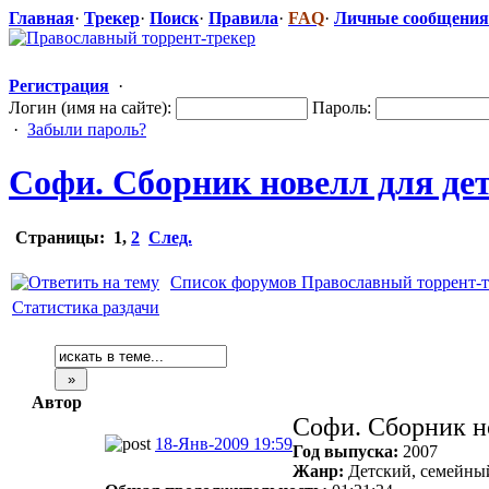
Главная
·
Трекер
·
Поиск
·
Правила
·
FAQ
·
Личные сообщения
Регистрация
·
Логин (имя на сайте):
Пароль:
·
Забыли пароль?
Софи. Сборник новелл для де
Страницы:
1
,
2
След.
Список форумов Православный торрент-т
Статистика раздачи
Автор
Софи. Сборник н
18-Янв-2009 19:59
Год выпуска:
2007
Жанр:
Детский, семейны