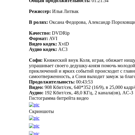
Общая продолжительность:
01:21:34
Режиссер:
Илья Литвак
В ролях:
Оксана Федорова, Александр Пороховщик
Качество:
DVDRip
Формат:
AVI
Видео кодек:
XviD
Аудио кодек:
AC3
Софи:
Княжеский внук Коля, играя, обижает нищу
упрашивает своего дедушку-князя помочь молодой 
приключений и ярких событий происходит с главны
самоотверженность, а Соня выходит замуж за благо
Продолжительность:
00:43:53
Видео:
908 Кбит/сек, 640*352 (16/9), в 25,000 ка
Аудио:
192 Кбит/сек, 48,0 КГц, 2 канала(ов), AC-3
Гистограмма битрейта видео
Скриншоты