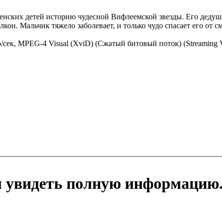
енских детей историю чудесной Вифлеемской звезды. Его дедушк
лкон. Мальчик тяжело заболевает, и только чудо спасает его от с
адр/сек, MPEG-4 Visual (XviD) (Сжатый битовый поток) (Streamin
ы увидеть полную информацию