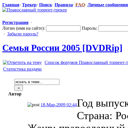
Главная
·
Трекер
·
Поиск
·
Правила
·
FAQ
·
Личные сообщения
Регистрация
·
Логин (имя на сайте):
Пароль:
·
Забыли пароль?
Семья России 2005 [DVDRip]
Список форумов Православный торрент-т
Статистика раздачи
Автор
Год выпуск
18-Мар-2009 02:44
Страна: Ро
Жанр: православный