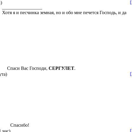
)
_________________
Хотя я и песчинка земная, но и обо мне печется Господь, и да
Спаси Вас Господи,
СЕРГУЛЕТ
.
ута)
Спасибо!
1 час)