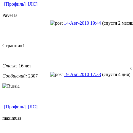
[Профиль]
[ЛС]
Pavel Is
14-Авг-2010 19:44
(спустя 2 меся
Странник1
Стаж:
16 лет
С
19-Авг-2010 17:33
(спустя 4 дня)
Сообщений:
2307
[Профиль]
[ЛС]
maximuss