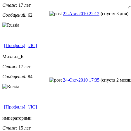
Стаж:
17 лет
С
22-Авг-2010 22:12
(спустя 3 дня)
Сообщений:
62
[Профиль]
[ЛС]
Михаил_Б
Стаж:
17 лет
Сообщений:
84
24-Окт-2010 17:35
(спустя 2 месяц
[Профиль]
[ЛС]
императордми
Стаж:
15 лет