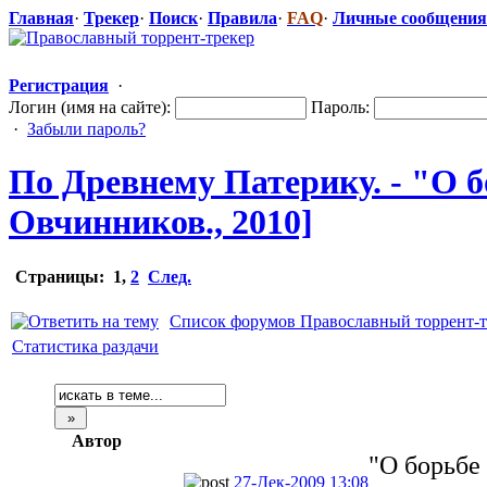
Главная
·
Трекер
·
Поиск
·
Правила
·
FAQ
·
Личные сообщения
Регистрация
·
Логин (имя на сайте):
Пароль:
·
Забыли пароль?
По Древнему Патерику. - "О б
Овчинников.,
​ 2010]
Страницы:
1
,
2
След.
Список форумов Православный торрент-т
Статистика раздачи
Автор
"О борьбе 
27-Дек-2009 13:08