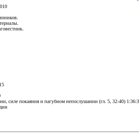
2010
инников.
териалы.
аговестник.
15
9
ни, силе покаяния и пагубном непослушании (гл. 5, 32-40) 1:36:
рдии