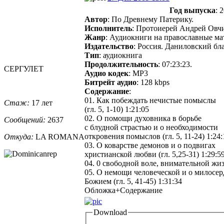
Год выпуска
: 
Автор
: По Древнему Патерику.
Исполнитель
: Протоиерей Андрей Овч
Жанр
: Аудиокниги на православные ма
Издательство
: Россия. Даниловский бл
Тип
: аудиокнига
Продолжительность
: 07:23:23.
СЕРГУЛЕТ
Аудио кодек
: MP3
Битрейт аудио
: 128 kbps
Содержание
:
01. Как побеждать нечистые помыслы
Стаж:
17 лет
(гл. 5, 1-10) 1:21:05
02. О помощи духовника в борьбе
Сообщений:
2637
с блудной страстью и о необходимости
откровения помыслов (гл. 5, 11-24) 1:24:
Откуда:
LA ROMANA
03. О коварстве демонов и о подвигах
христианской любви (гл. 5,25-31) 1:29:5
04. 0 свободной воле, внимательной жиз
05. О немощи человеческой и о милосе
Божием (гл. 5, 41-45) 1:31:34
Обложка+Содержание
Download