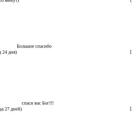
 26 минут)
Большое спасибо
ц 24 дня)
спаси вас Бог!!!
ца 27 дней)