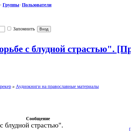
·
Группы
·
Пользователи
Запомнить
орьбе с блудной страстью". [
рекер
»
Аудиокниги на православные материалы
Сообщение
с блудной страстью".