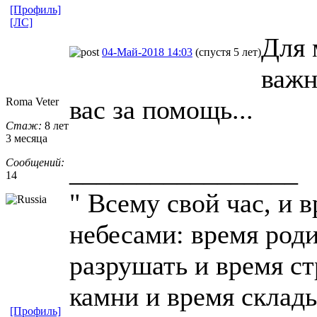
[Профиль]
[ЛС]
Для 
04-Май-2018 14:03
(спустя 5 лет)
важн
вас за помощь...
Roma Veter
Стаж:
8 лет
3 месяца
Сообщений:
_________________
14
" Всему свой час, и 
небесами: время род
разрушать и время с
камни и время склад
[Профиль]