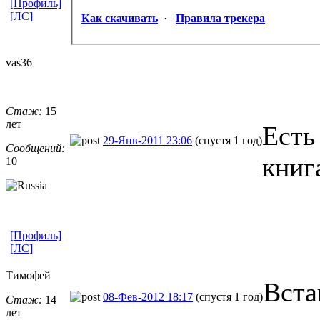
[Профиль]
[ЛС]
Как скачивать
·
Правила трекера
vas36
Стаж:
15
лет
Есть
29-Янв-2011 23:06
(спустя 1 год)
Сообщений:
книг
10
[Профиль]
[ЛС]
Тимофей
Вста
08-Фев-2012 18:17
(спустя 1 год)
Стаж:
14
лет