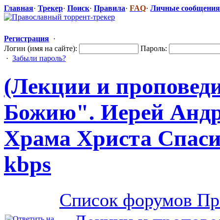
Главная
·
Трекер
·
Поиск
·
Правила
·
FAQ
·
Личные сообщения
Регистрация
·
Логин (имя на сайте):
Пароль:
·
Забыли пароль?
(Лекции и проповеди
Божию". Иерей Анд
Храма Христа Спасит
kbps
Список форумов Пр