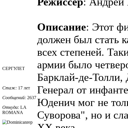
Режиссер
: Андрей
Описание
: Этот ф
должен был стать к
всех степеней. Так
армии было четвер
СЕРГУЛЕТ
Барклай-де-Толли, 
Генерал от инфант
Стаж:
17 лет
Сообщений:
2637
Юденич мог не тол
Откуда:
LA
Суворова", но и сл
ROMANA
XX века.