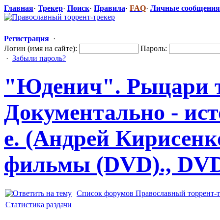
Главная
·
Трекер
·
Поиск
·
Правила
·
FAQ
·
Личные сообщения
Регистрация
·
Логин (имя на сайте):
Пароль:
·
Забыли пароль?
"Юденич". Рыцари т
Документальн
​о - и
е. (Андрей Кирисенко
фильмы (DVD)., DV
Список форумов Православный торрент-т
Статистика раздачи