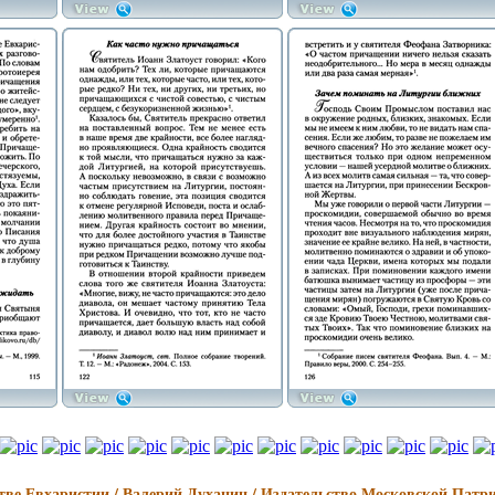
тве Евхаристии / Валерий Духанин / Издательство Московской Патр