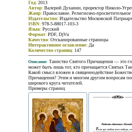
Год
:
2013
Автор
:
Валерий Духанин, проректор Николо-Угр
Жанр
:
Православие. Религиозно-просветительное
Издательство
:
Издательство Московской Патриар
ISBN
:
978-5-88017-103-3
Язык
:
Русский
Формат
:
PDF, DjVu
Качество
:
Отсканированные страницы
Интерактивное оглавление
:
Да
Количество страниц
:
147
Описание
:
Таинство Святого Причащения — это гла
может быть лишь тот, кто причащается Святых Та
Какой смысл вложен в священнодействие Божестве
Причащения? Этим и многим другим вопросам пос
широкого круга читателей.
Примеры страниц