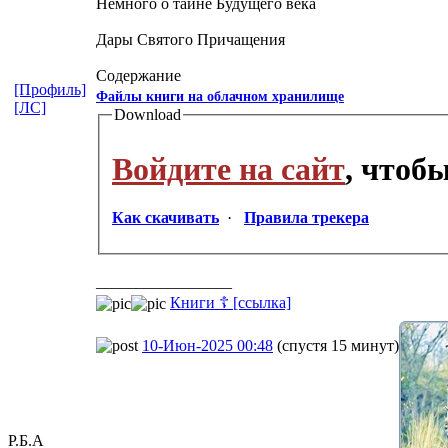
Немного о тайне Будущего века
Дары Святого Причащения
Содержание
[Профиль]
Файлы книги на облачном хранилище
[ЛС]
Download
Войдите на сайт
, чтоб
Как скачивать
·
Правила трекера
_________________
Книги ☦ [ссылка]
10-Июн-2025 00:48
(спустя 15 минут)
Р.Б.А