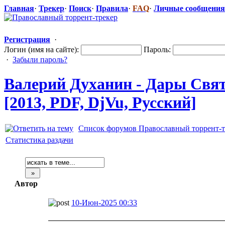
Главная
·
Трекер
·
Поиск
·
Правила
·
FAQ
·
Личные сообщения
Регистрация
·
Логин (имя на сайте):
Пароль:
·
Забыли пароль?
Валерий Духанин - Дары Свят
[2013, PDF, DjVu, Русский]
Список форумов Православный торрент-т
Статистика раздачи
Автор
10-Июн-2025 00:33