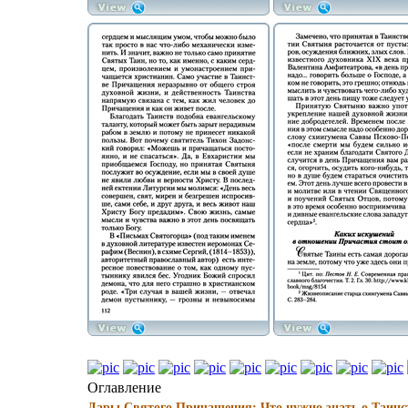
Оглавление
Дары Святого Причащения: Что нужно знать о Таинс