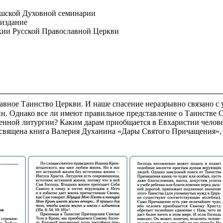
ешской Духовной семинарии
 издание
хии Русской Православной Церкви
вное Таинство Церкви. И наше спасение неразрывно связано с
ин. Однако все ли имеют правильное представление о Таинстве 
нной литургии? Каким дарам приобщается в Евхаристии челове
вящена книга Валерия Духанина «Дары Святого Причащения», с