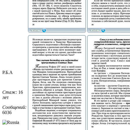
Р.Б.А
Стаж:
16
лет
Сообщений:
6036