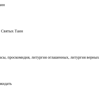
аин
я Святых Таин
асы, проскомидия, литургия оглашенных, литургия верных
ожидать