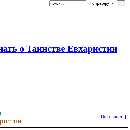
нать о Таинстве Евхаристии
я
[Цитировать]
аристии