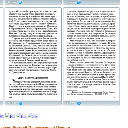
иархии Русской Православной Церкви