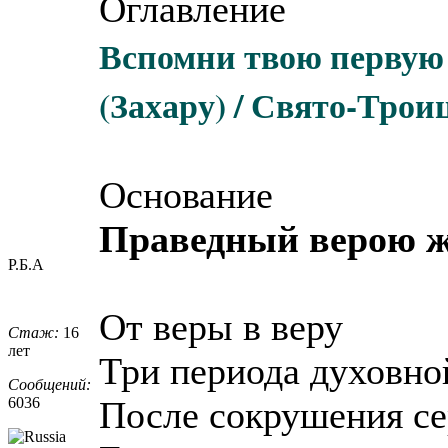
Оглавление
Вспомни твою первую
(Захару) / Свято-Тро
Основание
Праведный верою ж
Р.Б.А
От веры в веру
Стаж:
16
лет
Три периода духовно
Сообщений:
6036
После сокрушения се