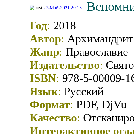
Вспомни
27-Май-2021 20:13
Год
:
2018
Автор
:
Архимандрит 
Жанр
:
Православие
Издательство
:
Свято
ISBN
:
978-5-00009-1
Язык
:
Русский
Формат
:
PDF, DjVu
Качество
:
Отсканиро
Интерактивное огл