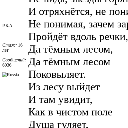
И отряхнётся, не пон
Не понимая, зачем з
Р.Б.А
Пройдёт вдоль речки
Стаж:
16
Да тёмным лесом,
лет
Да тёмным лесом
Сообщений:
6036
Поковыляет.
Из лесу выйдет
И там увидит,
Как в чистом поле
Душа гуляет,