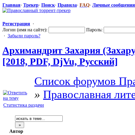
Главная
·
Трекер
·
Поиск
·
Правила
·
FAQ
·
Личные сообщения
Регистрация
·
Логин (имя на сайте):
Пароль:
·
Забыли пароль?
Архимандрит Захария (Захару
[2018, PDF, DjVu, Русский]
Список форумов Пра
»
Православная лит
Статистика раздачи
Автор