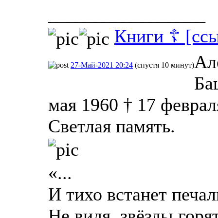
_________________
Книги ☦ [сс
Ал
27-Май-2021 20:24
(спустя 10 минут)
Ба
мая 1960 † 17 феврал
Светлая память.
«...
И тихо встанет печал
Не видя, звёзды горят