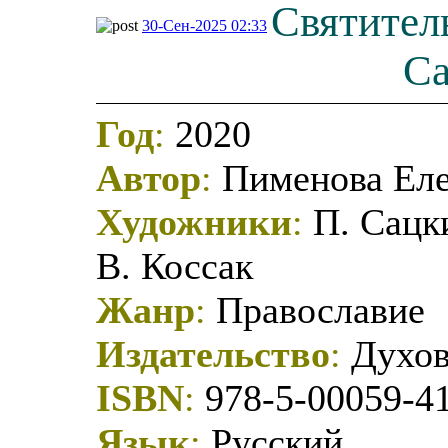
Святител
30-Сен-2025 02:33
Са
Год
:
2020
Автор
:
Пименова Еле
Художники
:
П. Сацки
В. Коссак
Жанр
:
Православие
Издательство
:
Духов
ISBN
:
978-5-00059-4
Язык
:
Русский