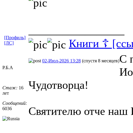
_________________
[Профиль]
Книги ☦ [ссы
[ЛС]
С 
02-Июл-2026 13:28
(спустя 8 месяцев)
Р.Б.А
Ио
Чудотворца!
Стаж:
16
лет
Сообщений:
Святителю отче наш И
6036