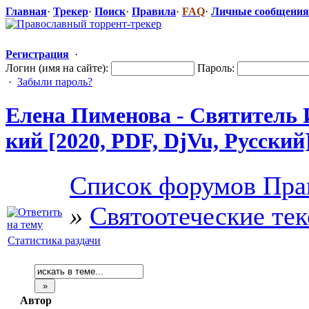
Главная
·
Трекер
·
Поиск
·
Правила
·
FAQ
·
Личные сообщения
Регистрация
·
Логин (имя на сайте):
Пароль:
·
Забыли пароль?
Елена Пименова - Святитель
кий [2020, PDF, DjVu, Русский
Список форумов Пра
»
Святоотеческие те
Статистика раздачи
Автор