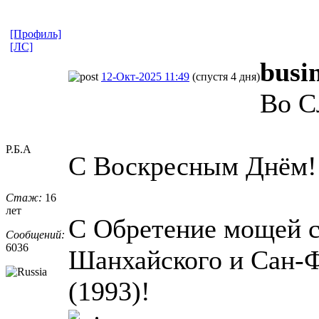
[Профиль]
[ЛС]
busi
12-Окт-2025 11:49
(спустя 4 дня)
Во С
Р.Б.А
С Воскресным Днём!
Стаж:
16
лет
С Обретение мощей с
Сообщений:
6036
Шанхайского и Сан-Ф
(1993)!