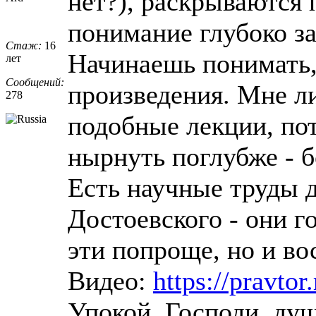
нет?), раскрываются 
понимание глубоко з
Стаж:
16
Начинаешь понимать,
лет
Сообщений:
произведения. Мне л
278
подобные лекции, пот
нырнуть поглубже - 
Есть научные труды 
Достоевского - они г
эти попроще, но и в
Видео:
https://pravto
Упокой, Господи, ду