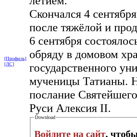
летием.
Скончался 4 сентября
после тяжёлой и про
6 сентября состоялос
обряду в домовом хр
[Профиль]
государственного уни
[ЛС]
мученицы Татианы. Н
послание Святейшего
Руси Алексия II.
Download
Войдите на сайт
, чтоб