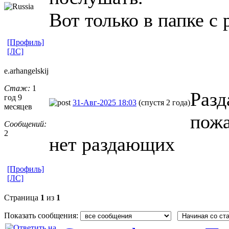
Вот только в папке с 
[Профиль]
[ЛС]
e.arhangelsk
​ij
Стаж:
1
Разд
год 9
31-Авг-2025 18:03
(спустя 2 года)
месяцев
пожа
Сообщений:
2
нет раздающих
[Профиль]
[ЛС]
Страница
1
из
1
Показать сообщения: