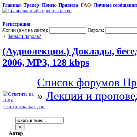
Главная
·
Трекер
·
Поиск
·
Правила
·
FAQ
·
Личные сообщения
Регистрация
·
Логин (имя на сайте):
Пароль:
·
Забыли пароль?
(Аудиолекции.
​) Доклады, бес
2006, MP3, 128 kbps
Список форумов Пр
»
Лекции и пропове
Статистика раздачи
Автор