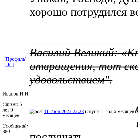
хорошо потрудился в
_________________
Василий Великий: «К
[Профиль]
отвращения, тот ско
[ЛС]
удовольствием".
Иванов.И.И.
Стаж:
5
лет 9
31-Июл-2023 22:28
(спустя 1 год 6 месяцев)
месяцев
Сообщений:
380
послушать.