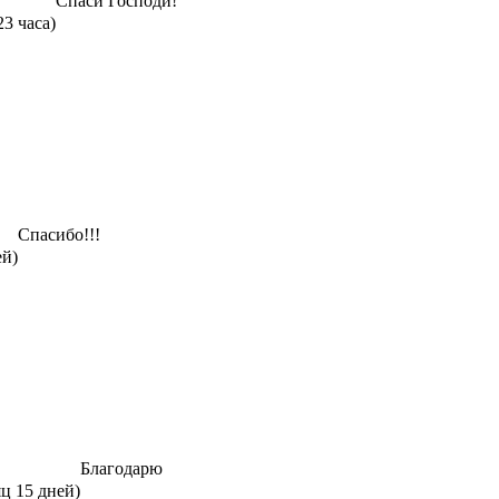
Спаси Господи!
23 часа)
Спасибо!!!
ей)
Благодарю
яц 15 дней)