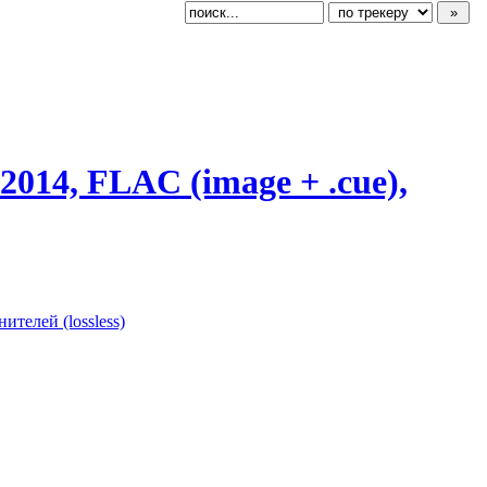
014, FLAC (image + .cue),
ителей (lossless)