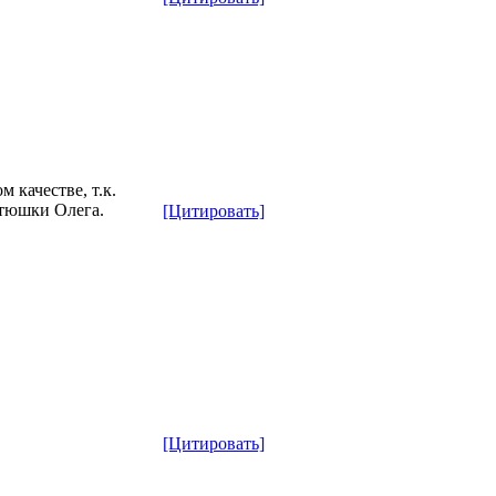
 качестве, т.к.
атюшки Олега.
[Цитировать]
[Цитировать]