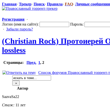
Главная
·
Трекер
·
Поиск
·
Правила
·
FAQ
·
Личные сообщения
Регистрация
·
Логин (имя на сайте):
Пароль:
·
Забыли пароль?
(Christian Rock) Протоиерей О
lossless
Страницы:
Пред.
1
,
2
Список форумов Православный торрент-т
Автор
SaavaSa22
Стаж:
11 лет