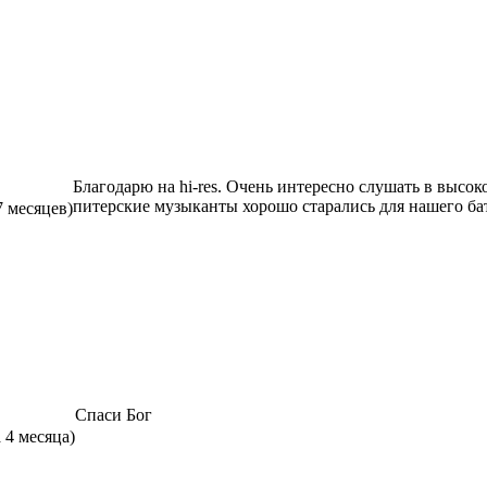
Благодарю на hi-res. Очень интересно слушать в высоком
питерские музыканты хорошо старались для нашего б
7 месяцев)
Спаси Бог
а 4 месяца)