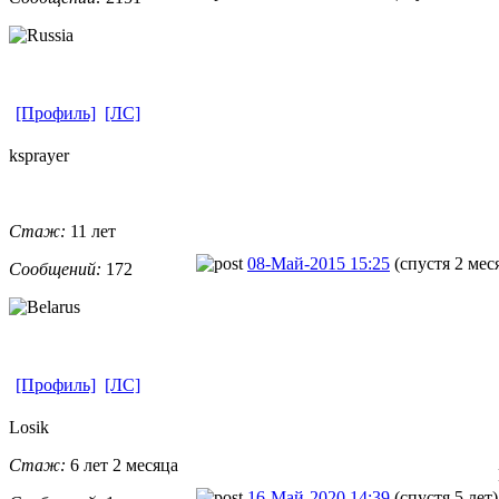
[Профиль]
[ЛС]
ksprayer
Стаж:
11 лет
08-Май-2015 15:25
(спустя 2 мес
Сообщений:
172
[Профиль]
[ЛС]
Losik
Стаж:
6 лет 2 месяца
16-Май-2020 14:39
(спустя 5 лет)