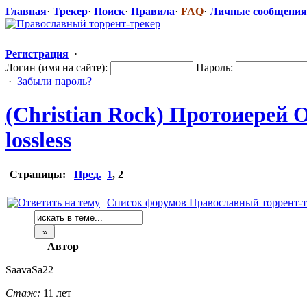
Главная
·
Трекер
·
Поиск
·
Правила
·
FAQ
·
Личные сообщения
Регистрация
·
Логин (имя на сайте):
Пароль:
·
Забыли пароль?
(Christian Rock) Протоиерей О
lossless
Страницы:
Пред.
1
,
2
Список форумов Православный торрент-т
Автор
SaavaSa22
Стаж:
11 лет