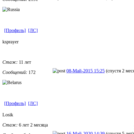
[Профиль]
[ЛС]
ksprayer
Стаж:
11 лет
08-Май-2015 15:25
(спустя 2 мес
Сообщений:
172
[Профиль]
[ЛС]
Losik
Стаж:
6 лет 2 месяца
16-Май-2020 14:39
(спустя 5 лет)