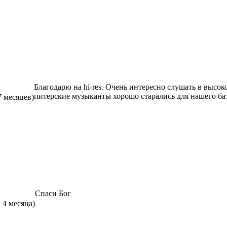
Благодарю на hi-res. Очень интересно слушать в высоком
питерские музыканты хорошо старались для нашего б
7 месяцев)
Спаси Бог
а 4 месяца)