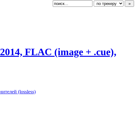
014, FLAC (image + .cue),
ителей (lossless)