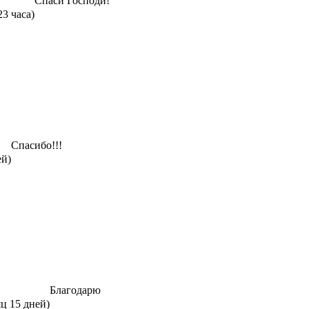
Спаси Господи!
23 часа)
Спасибо!!!
ей)
Благодарю
яц 15 дней)