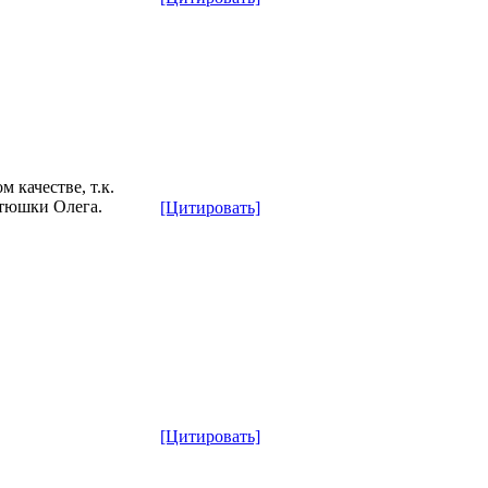
 качестве, т.к.
атюшки Олега.
[Цитировать]
[Цитировать]