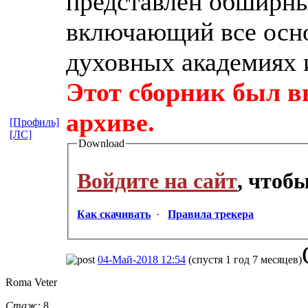
представлен обширны
включающий все осно
духовных академиях 
Этот сборник был в
архиве.
[Профиль]
[ЛС]
Download
Войдите на сайт
, чтоб
Как скачивать
·
Правила трекера
04-Май-2018 12:54
(спустя 1 год 7 месяцев)
Roma Veter
Стаж:
8