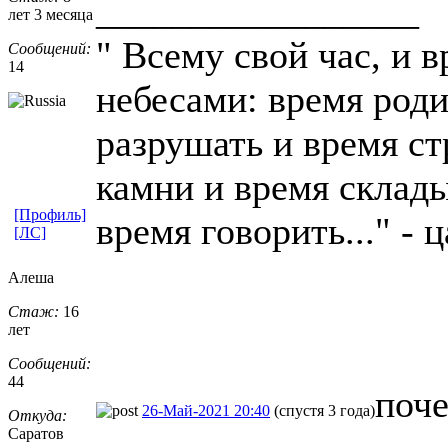
_________________
лет 3 месяца
" Всему свой час, и 
Сообщений:
14
небесами: время род
разрушать и время с
камни и время склад
[Профиль]
время говорить..." - 
[ЛС]
Алеша
Стаж:
16
лет
Сообщений:
44
поче
26-Май-2021 20:40
(спустя 3 года)
Откуда:
Саратов