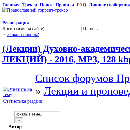
Главная
·
Трекер
·
Поиск
·
Правила
·
FAQ
·
Личные сообщения
Регистрация
·
Логин (имя на сайте):
Пароль:
·
Забыли пароль?
(Лекции) Духовно-акад
​емиче
ЛЕКЦИЙ) - 2016, MP3, 128 kb
Список форумов Пр
»
Лекции и пропове
Статистика раздачи
Автор