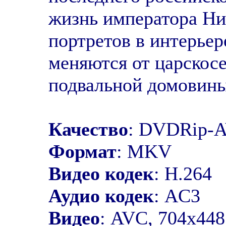
жизнь императора Ни
портретов в интерье
меняются от царскос
подвальной домовины
Качество
: DVDRip-
Формат
: MKV
Видео кодек
: H.264
Аудио кодек
: AC3
Видео
: AVC, 704x448 