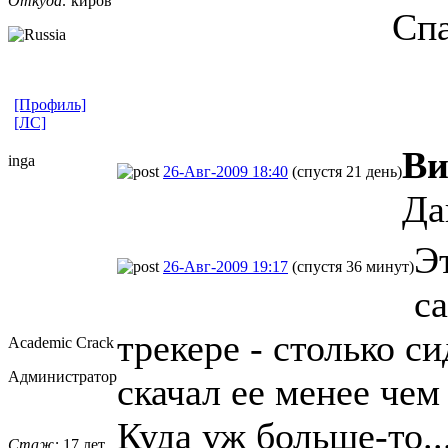
Откуда:
киров
Сп
[Профиль]
[ЛС]
Ви
inga
26-Авг-2009 18:40
(спустя 21 день)
Да
Эт
26-Авг-2009 19:17
(спустя 36 минут)
са
трекере - столько с
Academic Crack
Администратор
скачал ее менее чем
Куда уж больше-то..
Стаж:
17 лет