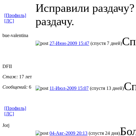
Исправили раздачу?
[Профиль]
раздачу.
[ЛС]
bue-valentin
​a
Сп
27-Июн-2009 15:47
(спустя 7 дней)
DFII
Стаж:
17 лет
Сп
Сообщений:
6
11-Июл-2009 15:07
(спустя 13 дней)
[Профиль]
[ЛС]
Jorj
Бо
04-Авг-2009 20:13
(спустя 24 дня)