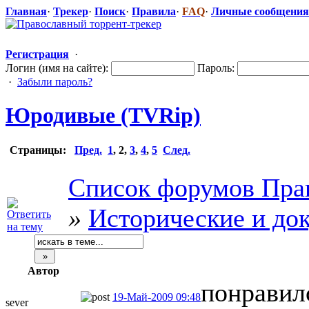
Главная
·
Трекер
·
Поиск
·
Правила
·
FAQ
·
Личные сообщения
Регистрация
·
Логин (имя на сайте):
Пароль:
·
Забыли пароль?
Юродивые (TVRip)
Страницы:
Пред.
1
,
2
,
3
,
4
,
5
След.
Список форумов Пра
»
Исторические и до
Автор
понравил
19-Май-2009 09:48
sever