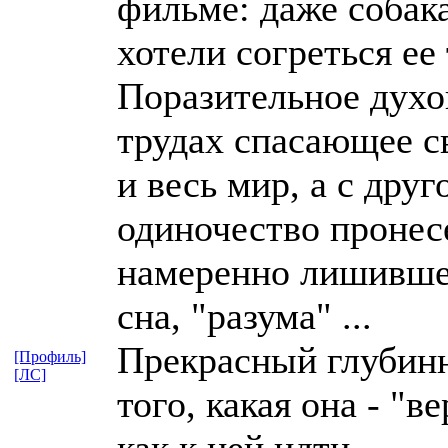
фильме: даже собака
хотели согреться ее
Поразительное духо
трудах спасающее с
и весь мир, а с дру
одиночество пронес
намеренно лишившее 
сна, "разума" ...
Прекрасный глубин
[Профиль]
[ЛС]
того, какая она - "в
как к ней идти...