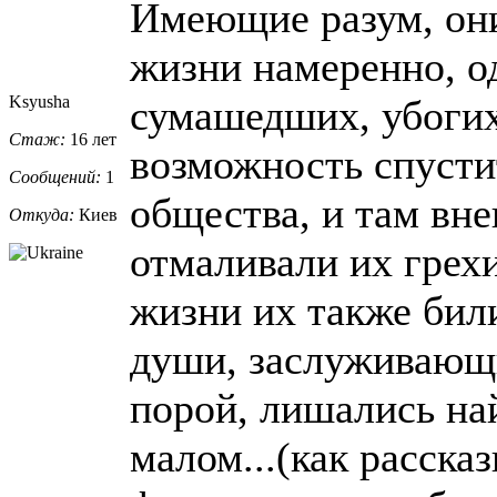
Имеющие разум, они
жизни намеренно, о
Ksyusha
сумашедших, убогих 
Стаж:
16 лет
возможность спусти
Сообщений:
1
общества, и там вне
Откуда:
Киев
отмаливали их грех
жизни их также били
души, заслуживающи
порой, лишались на
малом...(как расска