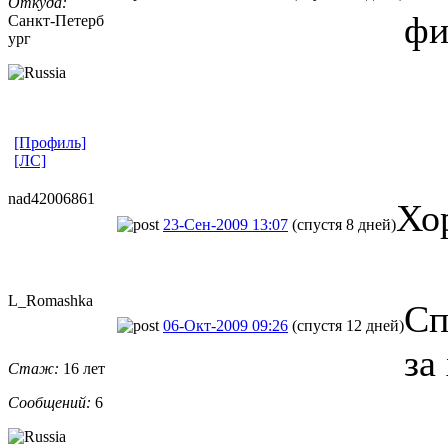
Откуда:
фи
Санкт-Петерб
ург
[Профиль]
[ЛС]
nad42006861
Хо
23-Сен-2009 13:07
(спустя 8 дней)
L_Romashka
Сп
06-Окт-2009 09:26
(спустя 12 дней)
за
Стаж:
16 лет
Сообщений:
6