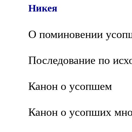
Никея
О поминовении усоп
Последование по исх
Канон о усопшем
Канон о усопших мн