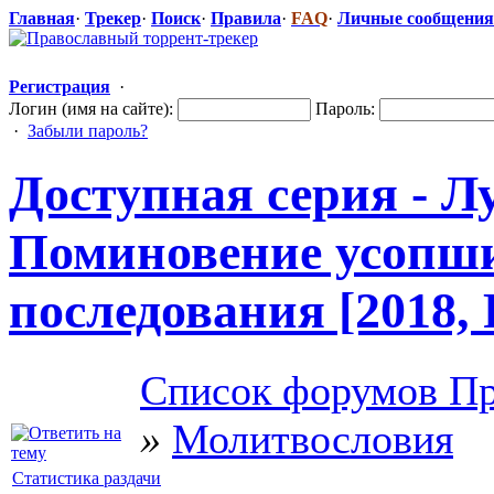
Главная
·
Трекер
·
Поиск
·
Правила
·
FAQ
·
Личные сообщения
Регистрация
·
Логин (имя на сайте):
Пароль:
·
Забыли пароль?
Доступная серия - Лу
Поминовение усопши
последования
​ [2018
Список форумов Пр
»
Молитвословия
Статистика раздачи