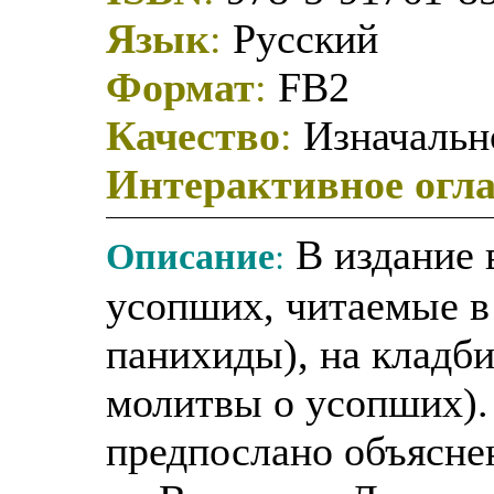
Язык
:
Русский
Формат
:
FB2
Качество
:
Изначально
Интерактивное огл
Описание
:
В издание 
усопших, читаемые в
панихиды), на кладби
молитвы о усопших).
предпослано объяснен