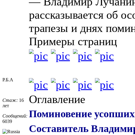
— Владимир Лучанино
рассказывается об о
трапезы и днях поми
Примеры страниц
Р.Б.А
Оглавление
Стаж:
16
лет
Поминовение усопших:
Сообщений:
6039
Составитель Владимир