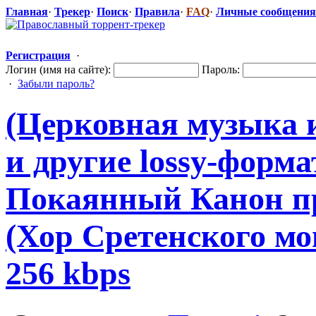
Главная
·
Трекер
·
Поиск
·
Правила
·
FAQ
·
Личные сообщения
Регистрация
·
Логин (имя на сайте):
Пароль:
·
Забыли пароль?
(Церковная музыка 
и другие lossy-форма
Покаянный Канон пр
(Хор Сретенского мон
256 kbps