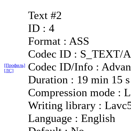
Text #2
ID : 4
Format : ASS
Codec ID : S_TEXT/
Codec ID/Info : Advan
[Профиль]
[ЛС]
Duration : 19 min 15 s
Compression mode : L
Writing library : Lavc
Language : English
Default : No