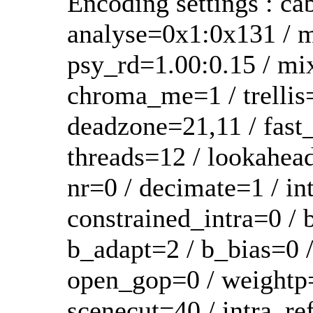
Encoding settings : ca
analyse=0x1:0x131 / 
psy_rd=1.00:0.15 / mi
chroma_me=1 / trellis
deadzone=21,11 / fast
threads=12 / lookahead
nr=0 / decimate=1 / in
constrained_intra=0 /
b_adapt=2 / b_bias=0 /
open_gop=0 / weightp=
scenecut=40 / intra_re