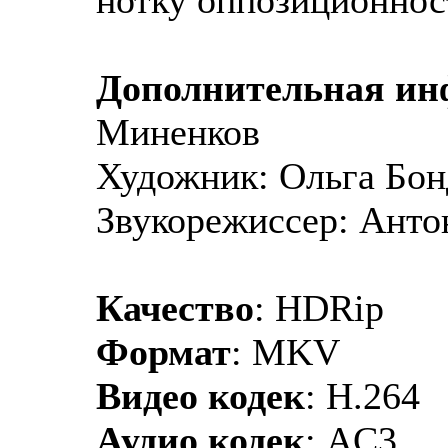
Дополнительная и
Миненков
Художник: Ольга Бон
Звукорежиссер: Анто
Качество
: HDRip
Формат
: MKV
Видео кодек
: H.264
Аудио кодек
: AC3