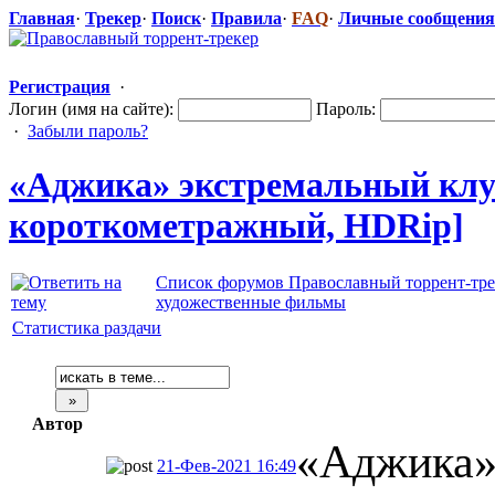
Главная
·
Трекер
·
Поиск
·
Правила
·
FAQ
·
Личные сообщения
Регистрация
·
Логин (имя на сайте):
Пароль:
·
Забыли пароль?
«Аджика» экстремальны
​й кл
короткометра
​жный, HDRip]
Список форумов Православный торрент-тре
художественные фильмы
Статистика раздачи
Автор
«Аджика»
21-Фев-2021 16:49