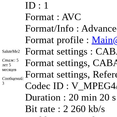
ID : 1
Format : AVC
Format/Info : Advanc
Format profile :
Main
Format settings : CA
SaluteMe2
Format settings, CAB
Стаж:
5
лет 5
месяцев
Format settings, Refer
Сообщений:
Codec ID : V_MPEG4
3
Duration : 20 min 20 s
Bit rate : 2 260 kb/s