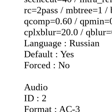
rc=2pass / mbtree=1 / b
qcomp=0.60 / qpmin=0
cplxblur=20.0 / qblur=
Language : Russian
Default : Yes
Forced : No
Audio
ID : 2
Format : AC-3