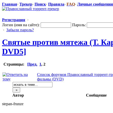
Главная
·
Трекер
·
Поиск
·
Правила
·
FAQ
·
Личные сообщения
Регистрация
·
Логин (имя на сайте):
Пароль:
·
Забыли пароль?
Святые против мятежа (Т. Кар
DVD5]
Страницы:
Пред.
1
,
2
Список форумов Православный торрент-тр
фильмы (DVD)
Автор
Сообщение
stepan-frunz
​e