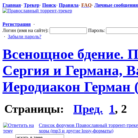
Главная
·
Трекер
·
Поиск
·
Правила
·
FAQ
·
Личные сообщения
Регистрация
·
Логин (имя на сайте):
Пароль:
·
Забыли пароль?
Всенощное бдение. 
Сергия и Германа, В
Иеродиакон Герман 
Страницы:
Пред.
1
,
2
Список форумов Православный торрент-трек
хоры (mp3 и другие lossy-форматы)