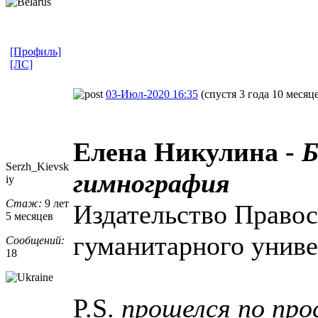
[Профиль]
[ЛС]
03-Июл-2020 16:35
(спустя 3 года 10 месяц
Елена Никулина -
Б
Serzh_Kievsk
гимнография
iy
Стаж:
9 лет
Издательство Правос
5 месяцев
гуманитарного униве
Сообщений:
18
P.S.
прошелся по про