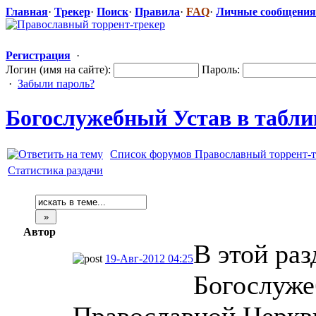
Главная
·
Трекер
·
Поиск
·
Правила
·
FAQ
·
Личные сообщения
Регистрация
·
Логин (имя на сайте):
Пароль:
·
Забыли пароль?
Богослужебны
​й Устав в табл
Список форумов Православный торрент-т
Статистика раздачи
Автор
В этой ра
19-Авг-2012 04:25
Богослуже
Православной Церкви