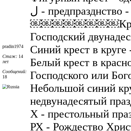
ل - предпразднство 
￼￼￼￼￼￼￼￼Красный
Господский двунадес
Синий крест в круге
pradin1974
Стаж:
14
Белый крест в красно
лет
Сообщений:
Господского или Бог
18
Небольшой синий кр
недвунадесятый праз
Х - престольный пра
РХ - Рождество Хрис