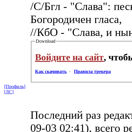
/С/Бгл - "Слава": пе
Богородичен гласа,
//КбО - "Слава, и ны
Download
Войдите на сайт
, что
Как скачивать
·
Правила трекера
[Профиль]
[ЛС]
Последний раз редакт
09-03 02:41), всего 