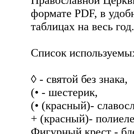
формате PDF, в удоб
таблицах на весь год
Список используемы
◊ - святой без знака,
(• - шестерик,
(• (красный)- славос
+ (красный)- полиел
Фигурный крест - бд