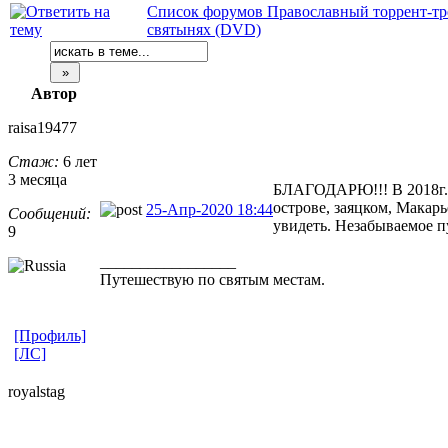
Список форумов Православный торрент-тр
святынях (DVD)
Автор
raisa19477
Стаж:
6 лет
3 месяца
БЛАГОДАРЮ!!! В 2018г. 
острове, заяцком, Макар
25-Апр-2020 18:44
Сообщений:
увидеть. Незабываемое п
9
_________________
Путешествую по святым местам.
[Профиль]
[ЛС]
royalstag