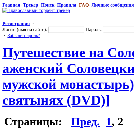
Главная
·
Трекер
·
Поиск
·
Правила
·
FAQ
·
Личные сообщения
Регистрация
·
Логин (имя на сайте):
Пароль:
·
Забыли пароль?
Путешествие на Сол
аженский Соловецки
мужской монастырь) 
святынях (DVD)]
Страницы:
Пред.
1
,
2