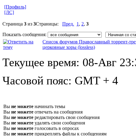
[Профиль]
[ЛС]
Страница
3
из
3
Страницы:
Пред.
1
,
2
,
3
Показать сообщения:
Список форумов Православный торрент-тре
церковные хоры (lossless)
Текущее время:
08-Авг 23:
Часовой пояс:
GMT + 4
Вы
не можете
начинать темы
Вы
не можете
отвечать на сообщения
Вы
не можете
редактировать свои сообщения
Вы
не можете
удалять свои сообщения
Вы
не можете
голосовать в опросах
Вы
не можете
прикреплять файлы к сообщениям