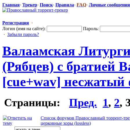
Главная
·
Трекер
·
Поиск
·
Правила
·
FAQ
·
Личные сообщения
Регистрация
·
Логин (имя на сайте):
Пароль:
·
Забыли пароль?
Валаамская Литурги
(Рябцев) с братией 
[cue+wav] несжатый
Страницы:
Пред.
1
,
2
,
Список форумов Православный торрент-тре
церковные хоры (lossless)