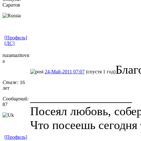
Саратов
[Профиль]
[ЛС]
ruzamazitovn
a
Благ
24-Май-2011 07:07
(спустя 1 год)
Стаж:
16
лет
_________________
Сообщений:
87
Посеял любовь, собе
Что посеешь сегодня
[Профиль]