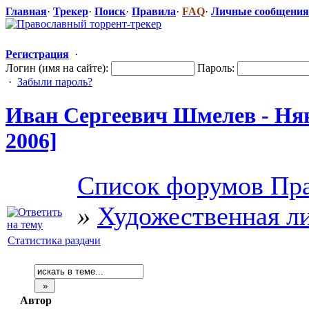
Главная
·
Трекер
·
Поиск
·
Правила
·
FAQ
·
Личные сообщения
Регистрация
·
Логин (имя на сайте):
Пароль:
·
Забыли пароль?
Иван Сергеевич Шмелев - Нян
2006]
Список форумов Пра
»
Художественная л
Статистика раздачи
Автор