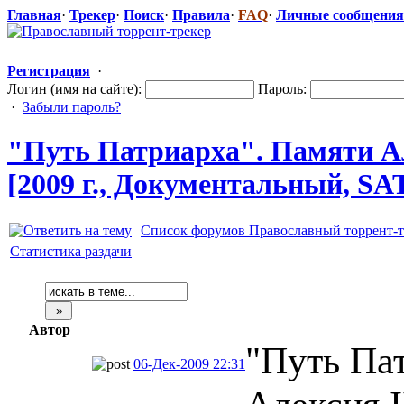
Главная
·
Трекер
·
Поиск
·
Правила
·
FAQ
·
Личные сообщения
Регистрация
·
Логин (имя на сайте):
Пароль:
·
Забыли пароль?
"Путь Патриарха". Памяти Ал
[2009 г., Документальн
​ый, SA
Список форумов Православный торрент-т
Статистика раздачи
Автор
"Путь Па
06-Дек-2009 22:31