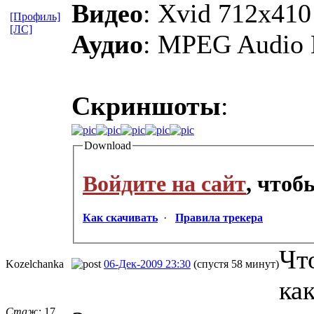
Видео
: Xvid 712x410
[Профиль]
[ЛС]
Аудио
: MPEG Audio 
Скриншоты
:
Download
Войдите на сайт
, что
Как скачивать
·
Правила трекера
Чт
Kozelchanka
06-Дек-2009 23:30
(спустя 58 минут)
как
Стаж:
17