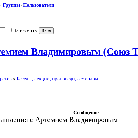
·
Группы
·
Пользователи
Запомнить
темием Владимировым
​ (Союз 
рекер
»
Беседы, лекции, проповеди, семинары
Сообщение
мышления с Артемием Владимировым