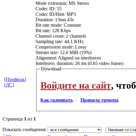
Mode extension: MS Stereo
Codec ID: 55
Codec ID/Hint: MP3
Duration: 13mn 43s
Bit rate mode: Constant
Bit rate: 128 Kbps
Channel count: 2 channels
Sampling rate: 44.1 KHz
Compression mode: Lossy
Stream size: 12.6 MiB (10%)
Alignment: Aligned on interleaves
Interleave, duration: 26 ms (0.65 video frame)
Download
[Профиль]
Войдите на сайт
, что
[ЛС]
Как скачивать
·
Правила трекера
Страница
1
из
1
Показать сообщения: