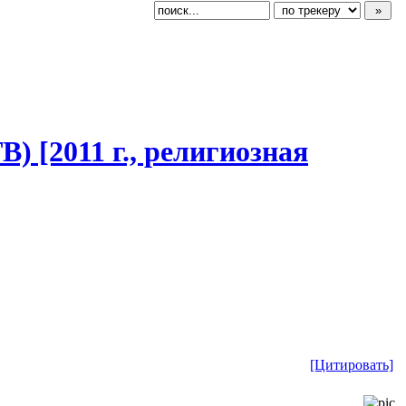
ТВ) [2011 г., религиозная
[Цитировать]