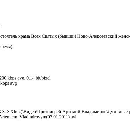
е.
стоятель храма Всех Святых (бывший Ново-Алексеевский женск
время).
200 kbps avg, 0.14 bit/pixel
 kbps avg
 (XX-XXIвв.)\Видео\Протоиерей Артемий Владимиров\Духовные
temiem_Vladimirovym(07.01.2011).avi