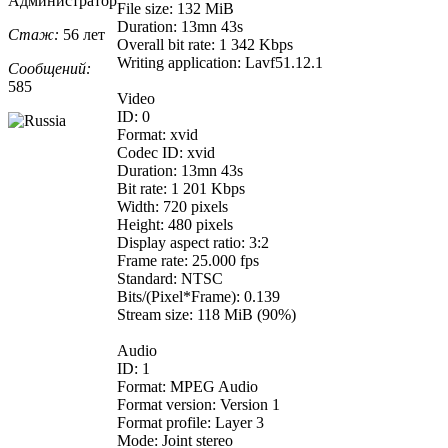
Администратор
File size: 132 MiB
Duration: 13mn 43s
Стаж:
56 лет
Overall bit rate: 1 342 Kbps
Writing application: Lavf51.12.1
Сообщений:
585
Video
ID: 0
Format: xvid
Codec ID: xvid
Duration: 13mn 43s
Bit rate: 1 201 Kbps
Width: 720 pixels
Height: 480 pixels
Display aspect ratio: 3:2
Frame rate: 25.000 fps
Standard: NTSC
Bits/(Pixel*Frame): 0.139
Stream size: 118 MiB (90%)
Audio
ID: 1
Format: MPEG Audio
Format version: Version 1
Format profile: Layer 3
Mode: Joint stereo