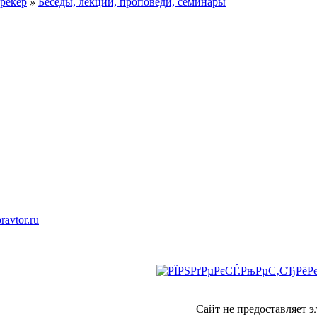
рекер
»
Беседы, лекции, проповеди, семинары
ravtor.ru
Сайт не предоставляет 