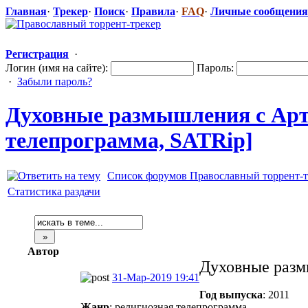
Главная
·
Трекер
·
Поиск
·
Правила
·
FAQ
·
Личные сообщения
Регистрация
·
Логин (имя на сайте):
Пароль:
·
Забыли пароль?
Духовные размышления с Ар
телепрограмм
​а, SATRip]
Список форумов Православный торрент-т
Статистика раздачи
Автор
Духовные раз
31-Мар-2019 19:41
Год выпуска
: 2011
Жанр
: религиозная телепрограмма