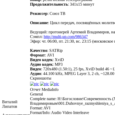
Продолжительность
: 341х15 минут
Режиссер
: Союз ТВ
Описание
: Цикл передач, посвящённых молитв
Ведущий: протоиерей Артемий Владимиров, на
Сэмпл:
http://multi-up.com/986347
Эфир: чт. 06:00, пт. 21:30, вc. 23:15 (московское 
Качество
: SATRip
Формат
: AVI
Видео кодек
: XviD
Аудио кодек
: MP3
Видео
: 720x480 (1.50:1), 25 fps, XviD build 46 ~1
Аудио
: 44.100 kHz, MPEG Layer 3, 2 ch, ~128.00
Скриншоты
Отчет MediaInfo
General
Complete name: H:\Богословие\Современность
Виталий
Владимировым\001.Duhovnye_razmyshleniya_s_Ar
Липатов
Format: AVI
Format/Info: Audio Video Interleave