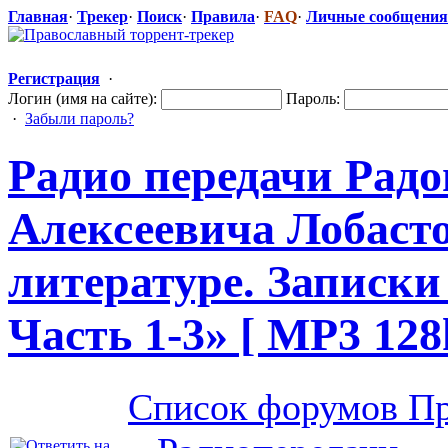
Главная
·
Трекер
·
Поиск
·
Правила
·
FAQ
·
Личные сообщения
Регистрация
·
Логин (имя на сайте):
Пароль:
·
Забыли пароль?
Радио передачи Рад
Алексеевича Лобасто
литературе. Записки
Часть 1-3» [ MP3 128
Список форумов Пр