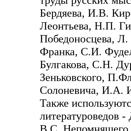
труды русских мыс
Бердяева, И.В. Кир
Леонтьева, Н.П. Г
Победоносцева, Л. 
Франка, С.И. Фудел
Булгакова, С.Н. Ду
Зеньковского, П.Фл
Солоневича, И.А. 
Также используют
литературоведов -
В.С. Непомнящего,